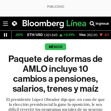
PUBLICIDAD
Ingresar
0%
ETH/USD
+0.41%
Visa
-2.15%
Mercad
1,921.845
362.50
MÉXICO
Paquete de reformas de
AMLO incluye 10
cambios a pensiones,
salarios, trenes y maíz
El presidente López Obrador dijo que, en caso de que
la elección presidencial la gane la oposición, le sea
difícil revertir los programas sociales de su sexenio