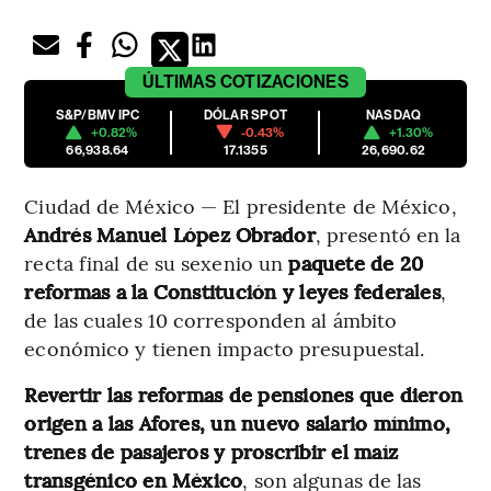
ÚLTIMAS
COTIZACIONES
S&P/BMV IPC
DÓLAR SPOT
NASDAQ
+0.82%
-0.43%
+1.30%
66,938.64
17.1355
26,690.62
Ciudad de México — El presidente de México,
Andrés Manuel López Obrador
, presentó en la
recta final de su sexenio un
paquete de 20
reformas a la Constitución y leyes federales
,
de las cuales 10 corresponden al ámbito
económico y tienen impacto presupuestal.
Revertir las reformas de pensiones que dieron
origen a las Afores, un nuevo salario mínimo,
trenes de pasajeros y proscribir el maíz
transgénico en México
, son algunas de las