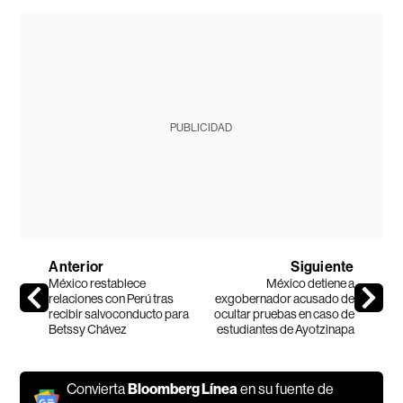
PUBLICIDAD
Anterior
Siguiente
México restablece
México detiene a
relaciones con Perú tras
exgobernador acusado de
recibir salvoconducto para
ocultar pruebas en caso de
Betssy Chávez
estudiantes de Ayotzinapa
Convierta
Bloomberg Línea
en su fuente de