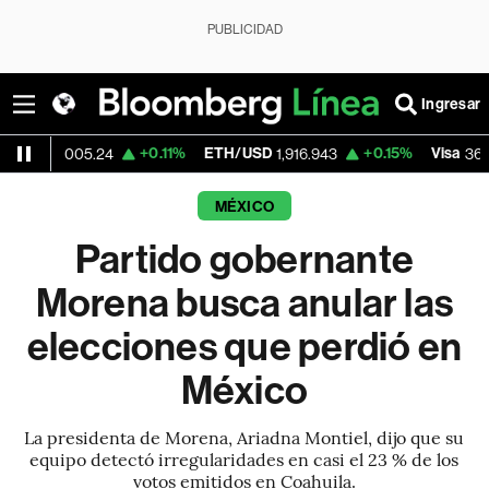
PUBLICIDAD
Ingresar
+0.11%
ETH/USD
+0.15%
Visa
-2.1
5.24
1,916.943
362.50
MÉXICO
Partido gobernante
Morena busca anular las
elecciones que perdió en
México
La presidenta de Morena, Ariadna Montiel, dijo que su
equipo detectó irregularidades en casi el 23 % de los
votos emitidos en Coahuila.