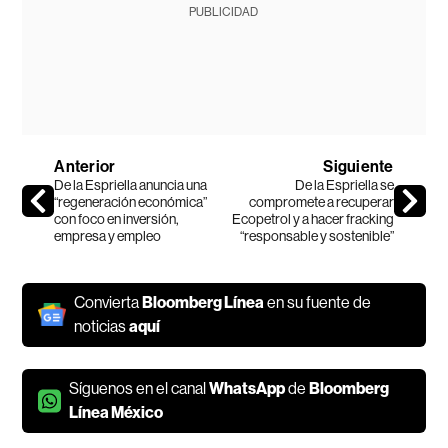
PUBLICIDAD
Anterior
Siguiente
De la Espriella anuncia una
De la Espriella se
“regeneración económica”
compromete a recuperar
con foco en inversión,
Ecopetrol y a hacer fracking
empresa y empleo
“responsable y sostenible”
Convierta
Bloomberg Línea
en su fuente de
noticias
aquí
Síguenos en el canal
WhatsApp
de
Bloomberg
Línea México