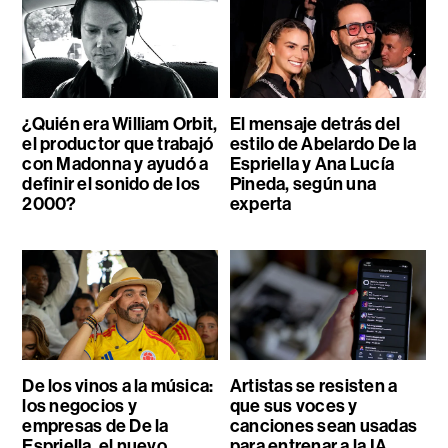
¿Quién era William Orbit,
El mensaje detrás del
el productor que trabajó
estilo de Abelardo De la
con Madonna y ayudó a
Espriella y Ana Lucía
definir el sonido de los
Pineda, según una
2000?
experta
De los vinos a la música:
Artistas se resisten a
los negocios y
que sus voces y
empresas de De la
canciones sean usadas
Espriella, el nuevo
para entrenar a la IA