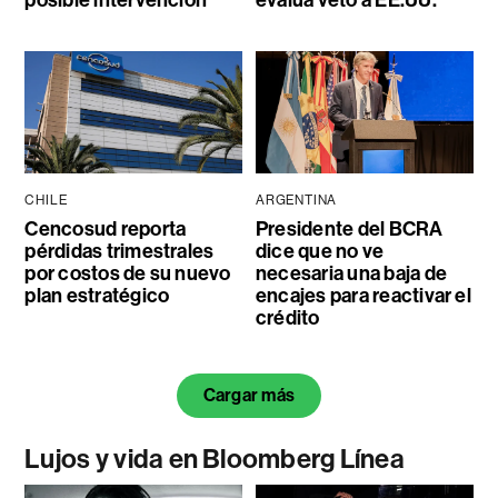
posible intervención
evalúa veto a EE.UU.
CHILE
ARGENTINA
Cencosud reporta
Presidente del BCRA
pérdidas trimestrales
dice que no ve
por costos de su nuevo
necesaria una baja de
plan estratégico
encajes para reactivar el
crédito
Cargar más
Lujos y vida en Bloomberg Línea