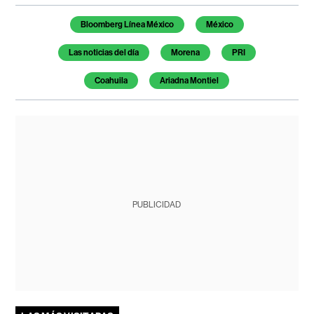
Temas de este artículo
Bloomberg Línea México
México
Las noticias del día
Morena
PRI
Coahuila
Ariadna Montiel
PUBLICIDAD