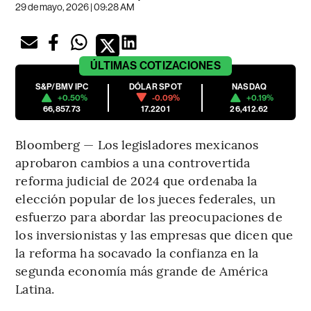
29 de mayo, 2026 | 09:28 AM
ÚLTIMAS
COTIZACIONES
S&P/BMV IPC
DÓLAR SPOT
NASDAQ
+0.50%
-0.09%
+0.19%
66,857.73
17.2201
26,412.62
Bloomberg — Los legisladores mexicanos
aprobaron cambios a una controvertida
reforma judicial de 2024 que ordenaba la
elección popular de los jueces federales, un
esfuerzo para abordar las preocupaciones de
los inversionistas y las empresas que dicen que
la reforma ha socavado la confianza en la
segunda economía más grande de América
Latina.