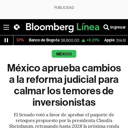
PUBLICIDAD
Ingresar
7%
Banco de Bogota
+0.21%
Apple
+1.26%
38,800.00
314.85
MÉXICO
México aprueba cambios
a la reforma judicial para
calmar los temores de
inversionistas
El Senado votó a favor de aprobar el paquete de
retoques propuesto por la presidenta Claudia
Sheinbaum, retrasando hasta 2028 la próxima ronda