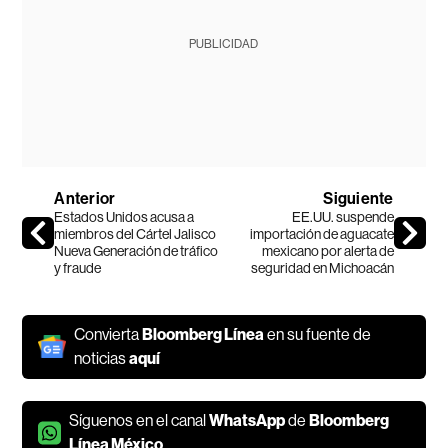
PUBLICIDAD
Anterior
Siguiente
Estados Unidos acusa a
EE.UU. suspende
miembros del Cártel Jalisco
importación de aguacate
Nueva Generación de tráfico
mexicano por alerta de
y fraude
seguridad en Michoacán
Convierta
Bloomberg Línea
en su fuente de
noticias
aquí
Síguenos en el canal
WhatsApp
de
Bloomberg
Línea México