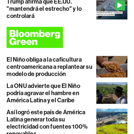
Trump afirma que EE.UU.
"mantendrá el estrecho" y lo
controlará
El Niño obliga a la caficultura
centroamericana a replantear su
modelo de producción
La ONU advierte que El Niño
podría agravar el hambre en
América Latina y el Caribe
Así logró este país de América
Latina generar toda su
electricidad con fuentes 100%
renovables