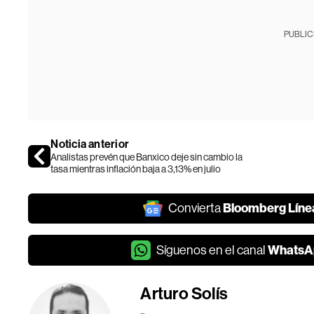
PUBLIC
Noticia anterior
Analistas prevén que Banxico deje sin cambio la
tasa mientras inflación baja a 3,13% en julio
Bloomberg Líne
Convierta
WhatsA
Síguenos en el canal
Arturo Solís