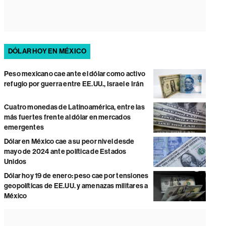
DÓLAR HOY EN MÉXICO
Peso mexicano cae ante el dólar como activo
refugio por guerra entre EE.UU., Israel e Irán
Cuatro monedas de Latinoamérica, entre las
más fuertes frente al dólar en mercados
emergentes
Dólar en México cae a su peor nivel desde
mayo de 2024 ante política de Estados
Unidos
Dólar hoy 19 de enero: peso cae por tensiones
geopolíticas de EE.UU. y amenazas militares a
México