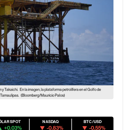
 y Takaichi.
En la imagen, la plataforma petrolífera en el Golfo de
, Tamaulipas.
(Bloomberg/Mauricio Palos)
ÓLAR SPOT
NASDAQ
BTC/USD
+0.03%
-0.83%
-0.55%