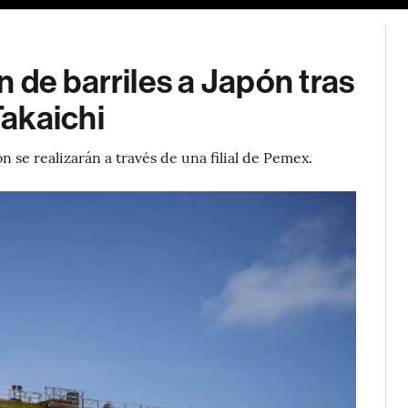
 de barriles a Japón tras
akaichi
 se realizarán a través de una filial de Pemex.