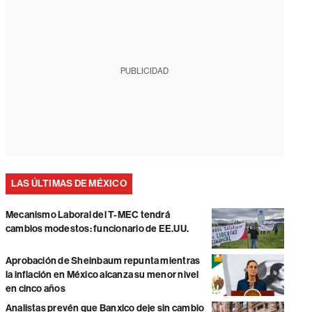
PUBLICIDAD
LAS ÚLTIMAS DE MÉXICO
Mecanismo Laboral del T-MEC tendrá
cambios modestos: funcionario de EE.UU.
Aprobación de Sheinbaum repunta mientras
la inflación en México alcanza su menor nivel
en cinco años
Analistas prevén que Banxico deje sin cambio