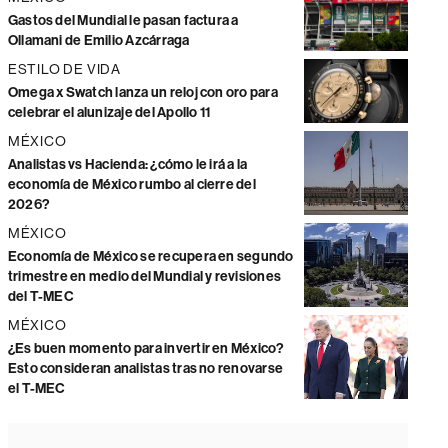
Gastos del Mundial le pasan factura a
Ollamani de Emilio Azcárraga
ESTILO DE VIDA
Omega x Swatch lanza un reloj con oro para
celebrar el alunizaje del Apollo 11
MÉXICO
Analistas vs Hacienda: ¿cómo le irá a la
economía de México rumbo al cierre del
2026?
MÉXICO
Economía de México se recupera en segundo
trimestre en medio del Mundial y revisiones
del T-MEC
MÉXICO
¿Es buen momento para invertir en México?
Esto consideran analistas tras no renovarse
el T-MEC