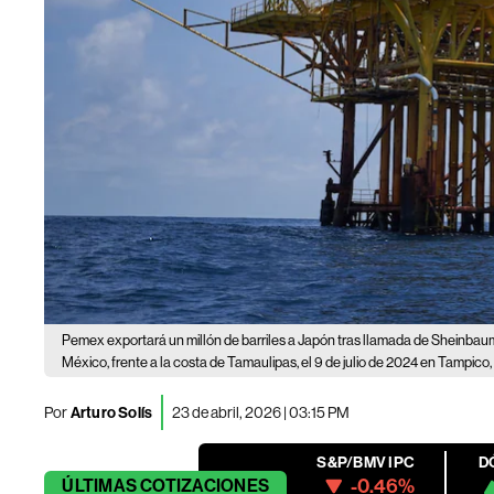
Pemex exportará un millón de barriles a Japón tras llamada de Sheinbaum
México, frente a la costa de Tamaulipas, el 9 de julio de 2024 en Tampico
Por
Arturo Solís
23 de abril, 2026 | 03:15 PM
S&P/BMV IPC
D
-0.46%
ÚLTIMAS
COTIZACIONES