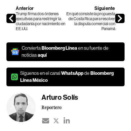
Anterior
Siguiente
Trump firma dos órdenes
En qué consiste la propuesta
ejecutivas para restringir la
de Costa Rica para resolver
ciudadanía por nacimiento en
la disputa comercial con
EE.UU.
Panamá
Convierta
Bloomberg Línea
en su fuente de
noticias
aquí
Síguenos en el canal
WhatsApp
de
Bloomberg
Línea México
Arturo Solís
Reportero