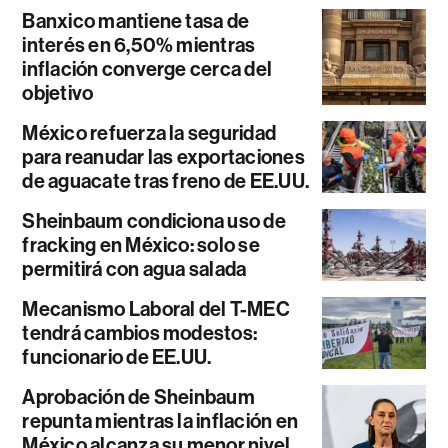
Banxico mantiene tasa de
interés en 6,50% mientras
inflación converge cerca del
objetivo
México refuerza la seguridad
para reanudar las exportaciones
de aguacate tras freno de EE.UU.
Sheinbaum condiciona uso de
fracking en México: solo se
permitirá con agua salada
Mecanismo Laboral del T-MEC
tendrá cambios modestos:
funcionario de EE.UU.
Aprobación de Sheinbaum
repunta mientras la inflación en
México alcanza su menor nivel