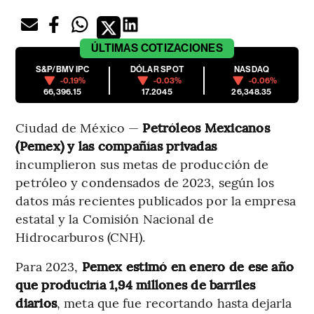
ÚLTIMAS
COTIZACIONES
S&P/BMV IPC
DÓLAR SPOT
NASDAQ
-0.19%
-0.03%
-0.06%
66,396.15
17.2045
26,348.35
Ciudad de México —
Petróleos Mexicanos
(Pemex) y las compañías privadas
incumplieron sus metas de producción de
petróleo y condensados de 2023, según los
datos más recientes publicados por la empresa
estatal y la Comisión Nacional de
Hidrocarburos (CNH).
Para 2023,
Pemex estimó en enero de ese año
que produciría 1,94 millones de barriles
diarios
, meta que fue recortando hasta dejarla