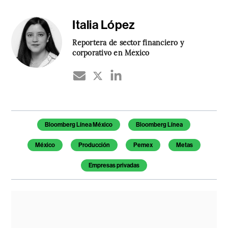
Italia López
Reportera de sector financiero y
corporativo en México
Temas de este artículo
Bloomberg Línea México
Bloomberg Línea
México
Producción
Pemex
Metas
Empresas privadas