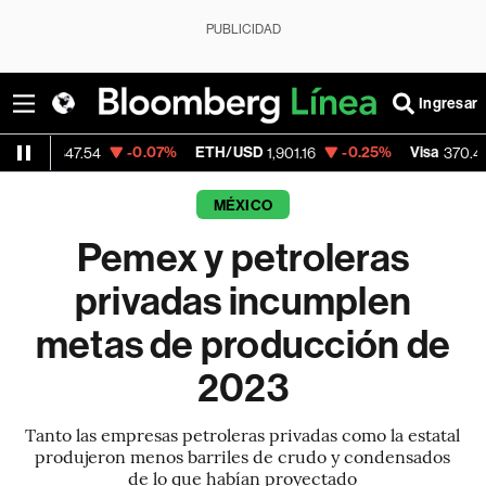
PUBLICIDAD
Ingresar
-0.07%
ETH/USD
-0.25%
Visa
+0.52
.54
1,901.16
370.47
MÉXICO
Pemex y petroleras
privadas incumplen
metas de producción de
2023
Tanto las empresas petroleras privadas como la estatal
produjeron menos barriles de crudo y condensados
de lo que habían proyectado