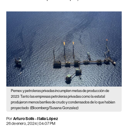
Pemex y petroleras privadas incumplen metas de producción de
2023
Tanto las empresas petroleras privadas como la estatal
produjeron menos barriles de crudo y condensados de lo que habían
proyectado
(Bloomberg/Susana Gonzalez)
Por
Arturo Solís
-
Italia López
26 de enero, 2024 | 04:07 PM