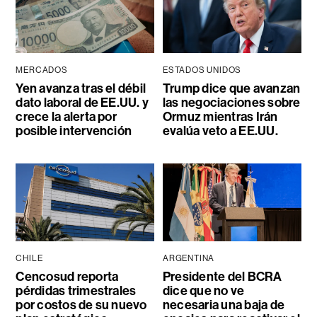
MERCADOS
ESTADOS UNIDOS
Yen avanza tras el débil
Trump dice que avanzan
dato laboral de EE.UU. y
las negociaciones sobre
crece la alerta por
Ormuz mientras Irán
posible intervención
evalúa veto a EE.UU.
CHILE
ARGENTINA
Cencosud reporta
Presidente del BCRA
pérdidas trimestrales
dice que no ve
por costos de su nuevo
necesaria una baja de