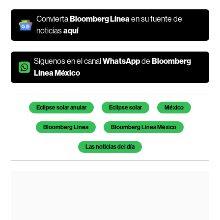
Convierta
Bloomberg Línea
en su fuente de
noticias
aquí
Síguenos en el canal
WhatsApp
de
Bloomberg
Línea México
Temas de este artículo
Eclipse solar anular
Eclipse solar
México
Bloomberg Línea
Bloomberg Línea México
Las noticias del día