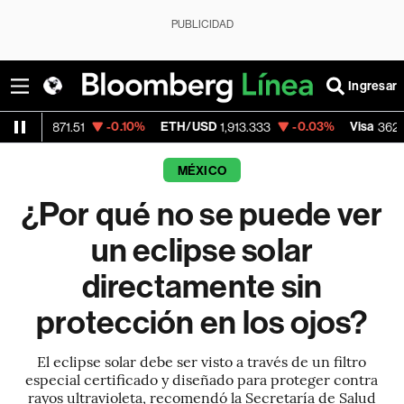
PUBLICIDAD
Ingresar
-0.10%
ETH/USD
-0.03%
Visa
-2.1
71.51
1,913.333
362.50
MÉXICO
¿Por qué no se puede ver
un eclipse solar
directamente sin
protección en los ojos?
El eclipse solar debe ser visto a través de un filtro
especial certificado y diseñado para proteger contra
rayos ultravioleta, recomendó la Secretaría de Salud