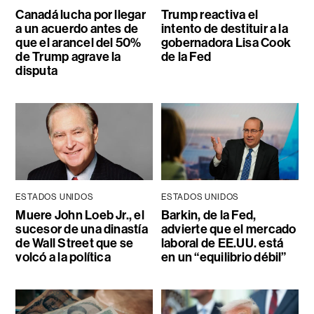
Canadá lucha por llegar
Trump reactiva el
a un acuerdo antes de
intento de destituir a la
que el arancel del 50%
gobernadora Lisa Cook
de Trump agrave la
de la Fed
disputa
ESTADOS UNIDOS
ESTADOS UNIDOS
Muere John Loeb Jr., el
Barkin, de la Fed,
sucesor de una dinastía
advierte que el mercado
de Wall Street que se
laboral de EE.UU. está
volcó a la política
en un “equilibrio débil”