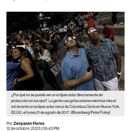
¿Por qué no se puede ver un eclipse solar directamente sin
protección en los ojos?
La gente usa gafas solares mientras mira el
sol durante un eclipse solar cerca de Columbus Circle en Nueva York,
EE.UU., el lunes 21 de agosto de 2017.
(Bloomberg/Peter Foley)
Por
Zenyazen Flores
12 de octubre, 2023 | 06:43 PM