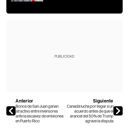
PUBLICIDAD
Anterior
Siguiente
Bonos de San Juan ganan
Canadá lucha por llegar a un
atractivo entre inversores
acuerdo antes de que el
ante la escasez de emisiones
arancel del 50% de Trump
en Puerto Rico
agrave la disputa