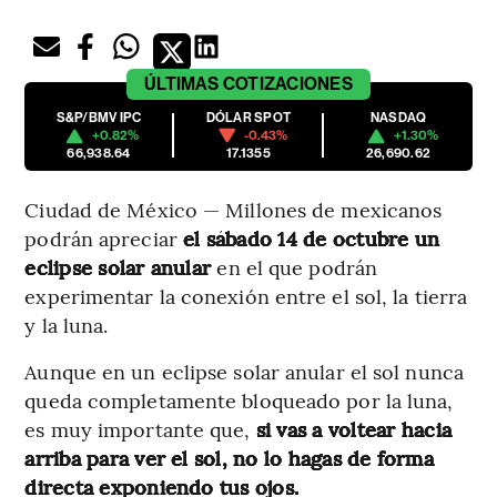
ÚLTIMAS
COTIZACIONES
S&P/BMV IPC
DÓLAR SPOT
NASDAQ
+0.82%
-0.43%
+1.30%
66,938.64
17.1355
26,690.62
Ciudad de México — Millones de mexicanos
podrán apreciar
el sábado 14 de octubre un
eclipse solar anular
en el que podrán
experimentar la conexión entre el sol, la tierra
y la luna.
Aunque en un eclipse solar anular el sol nunca
queda completamente bloqueado por la luna,
es muy importante que,
si vas a voltear hacia
arriba para ver el sol, no lo hagas de forma
directa exponiendo tus ojos.