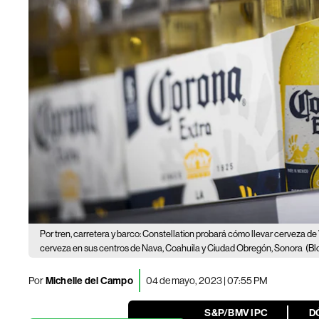
Por tren, carretera y barco: Constellation probará cómo llevar cerveza d
cerveza en sus centros de Nava, Coahuila y Ciudad Obregón, Sonora
(Bl
Por
Michelle del Campo
04 de mayo, 2023 | 07:55 PM
S&P/BMV IPC
D