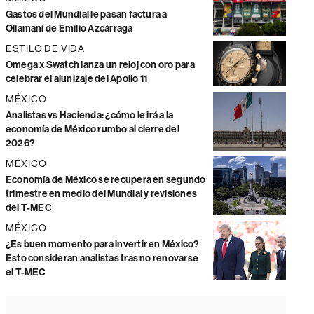
Gastos del Mundial le pasan factura a
Ollamani de Emilio Azcárraga
ESTILO DE VIDA
Omega x Swatch lanza un reloj con oro para
celebrar el alunizaje del Apollo 11
MÉXICO
Analistas vs Hacienda: ¿cómo le irá a la
economía de México rumbo al cierre del
2026?
MÉXICO
Economía de México se recupera en segundo
trimestre en medio del Mundial y revisiones
del T-MEC
MÉXICO
¿Es buen momento para invertir en México?
Esto consideran analistas tras no renovarse
el T-MEC