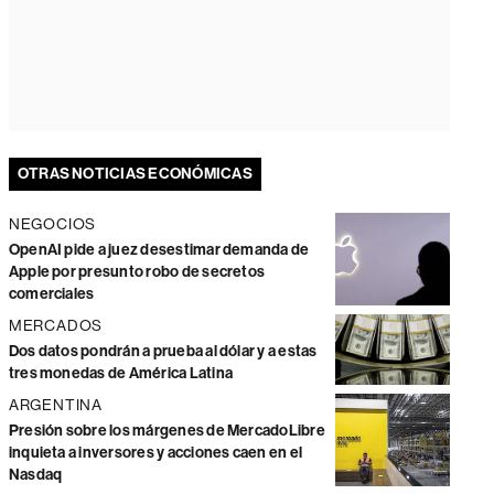
OTRAS NOTICIAS ECONÓMICAS
NEGOCIOS
OpenAI pide a juez desestimar demanda de
Apple por presunto robo de secretos
comerciales
MERCADOS
Dos datos pondrán a prueba al dólar y a estas
tres monedas de América Latina
ARGENTINA
Presión sobre los márgenes de MercadoLibre
inquieta a inversores y acciones caen en el
Nasdaq