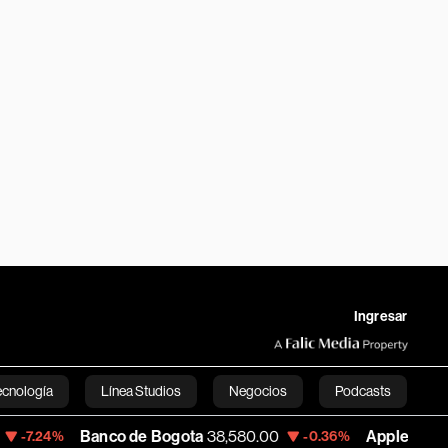
Ingresar
ecnología
Línea Studios
Negocios
Podcasts
Banco de Bogota
38,580.00
Apple
311.64
-0.36%
+0.2
English