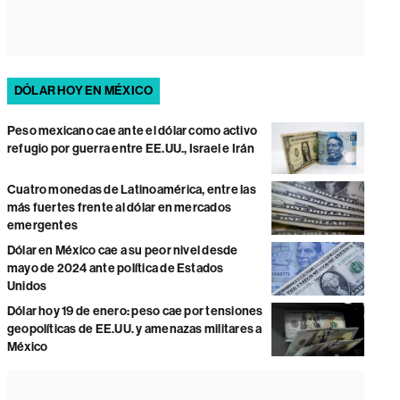
DÓLAR HOY EN MÉXICO
Peso mexicano cae ante el dólar como activo
refugio por guerra entre EE.UU., Israel e Irán
Cuatro monedas de Latinoamérica, entre las
más fuertes frente al dólar en mercados
emergentes
Dólar en México cae a su peor nivel desde
mayo de 2024 ante política de Estados
Unidos
Dólar hoy 19 de enero: peso cae por tensiones
geopolíticas de EE.UU. y amenazas militares a
México