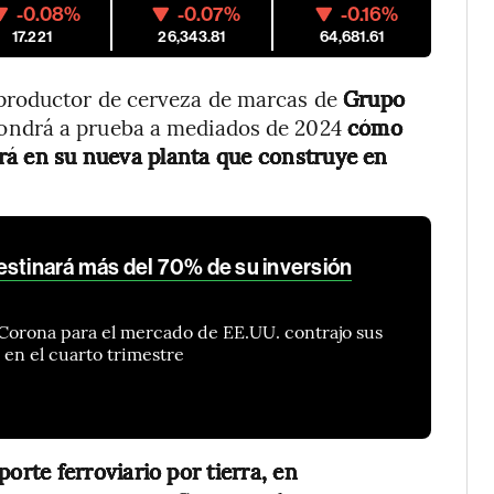
-0.08%
-0.07%
-0.16%
17.221
26,343.81
64,681.61
l productor de cerveza de marcas de
Grupo
ondrá a prueba a mediados de 2024
cómo
cirá en su nueva planta que construye en
estinará más del 70% de su inversión
Corona para el mercado de EE.UU. contrajo sus
en el cuarto trimestre
porte ferroviario por tierra, en