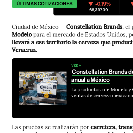
-0.19%
ÚLTIMAS
COTIZACIONES
66,397.39
Ciudad de México —
Constellation Brands
, e
Modelo
para el mercado de Estados Unidos, p
llevará a ese territorio la cerveza que produ
Veracruz.
VER +
Constellation Brands d
anual a México
La productora de Modelo y 
ventas de cerveza mexicana 
Las pruebas se realizarán por
carretera, trans