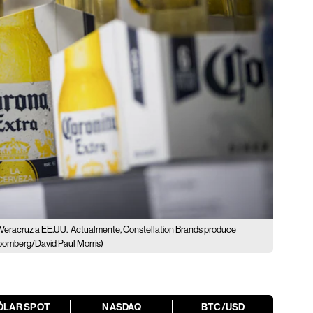
e Veracruz a EE.UU.
Actualmente, Constellation Brands produce
oomberg/David Paul Morris)
ÓLAR SPOT
NASDAQ
BTC/USD