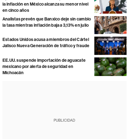
la inflación en México alcanza su menor nivel
en cinco años
Analistas prevén que Banxico deje sin cambio
la tasa mientras inflación baja a 3,13% en julio
Estados Unidos acusa a miembros del Cártel
Jalisco Nueva Generación de tráfico y fraude
EE.UU. suspende importación de aguacate
mexicano por alerta de seguridad en
Michoacán
PUBLICIDAD