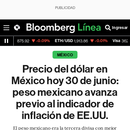
PUBLICIDAD
Ingresar
-0.09%
ETH/USD
-0.01%
Visa
-2.1
75.92
1,913.86
362.50
MÉXICO
Precio del dólar en
México hoy 30 de junio:
peso mexicano avanza
previo al indicador de
inflación de EE.UU.
El peso mexicano era la tercera divisa con mejor