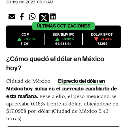
30 de junio, 2023 | 06:01 AM
ÚLTIMAS
COTIZACIONES
COP
S&P/BMV IPC
DÓLAR SPOT
+0.73%
+0.82%
-0.43%
117.61
66,938.64
17.1355
¿Cómo quedó el dólar en México
hoy?
Ciduad de México —
El precio del dólar en
subía en el mercado cambiario de
México hoy
esta mañana.
Pese a ello, el peso mexicano se
apreciaba 0,18% frente al dólar, ubicándose en
$17,0958 por dólar (Ciudad de México 5:43
horas).