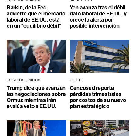
Barkin, de la Fed,
Yen avanza tras el débil
advierte que el mercado
dato laboral de EE.UU. y
laboral de EE.UU. está
crece la alerta por
en un “equilibrio débil”
posible intervención
ESTADOS UNIDOS
CHILE
Trump dice que avanzan
Cencosud reporta
las negociaciones sobre
pérdidas trimestrales
Ormuz mientras Irán
por costos de su nuevo
evalúa veto a EE.UU.
plan estratégico