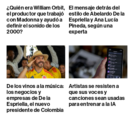
¿Quién era William Orbit,
El mensaje detrás del
el productor que trabajó
estilo de Abelardo De la
con Madonna y ayudó a
Espriella y Ana Lucía
definir el sonido de los
Pineda, según una
2000?
experta
De los vinos a la música:
Artistas se resisten a
los negocios y
que sus voces y
empresas de De la
canciones sean usadas
Espriella, el nuevo
para entrenar a la IA
presidente de Colombia