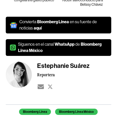
congelará el gasto público
recibir salvoconducto para
Betssy Chávez
Convierta
Bloomberg Línea
en su fuente de
noticias
aquí
Síguenos en el canal
WhatsApp
de
Bloomberg
Línea México
Estephanie Suárez
Reportera
Temas de este artículo
Bloomberg Línea
Bloomberg Línea México