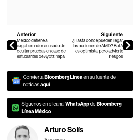
Anterior
Siguiente
México detiene a
¿Hasta dónde pueden llegar
exgobernador acusado de
las acciones de AMD? BofA
ocultar pruebas en caso de
es optimista, pero advierte
estudiantes de Ayotzinapa
riesgos
Convierta
Bloomberg Línea
en su fuente de
noticias
aquí
Síguenos en el canal
WhatsApp
de
Bloomberg
Línea México
Arturo Solís