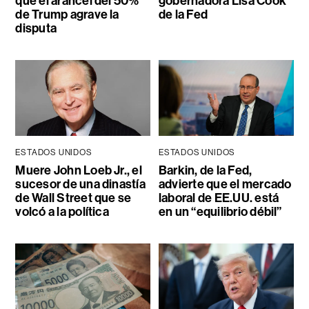
que el arancel del 50%
gobernadora Lisa Cook
de Trump agrave la
de la Fed
disputa
ESTADOS UNIDOS
ESTADOS UNIDOS
Muere John Loeb Jr., el
Barkin, de la Fed,
sucesor de una dinastía
advierte que el mercado
de Wall Street que se
laboral de EE.UU. está
volcó a la política
en un “equilibrio débil”