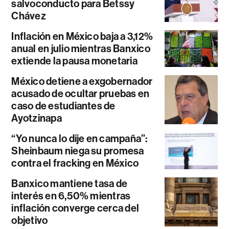
salvoconducto para Betssy
Chávez
Inflación en México baja a 3,12%
anual en julio mientras Banxico
extiende la pausa monetaria
México detiene a exgobernador
acusado de ocultar pruebas en
caso de estudiantes de
Ayotzinapa
“Yo nunca lo dije en campaña”:
Sheinbaum niega su promesa
contra el fracking en México
Banxico mantiene tasa de
interés en 6,50% mientras
inflación converge cerca del
objetivo