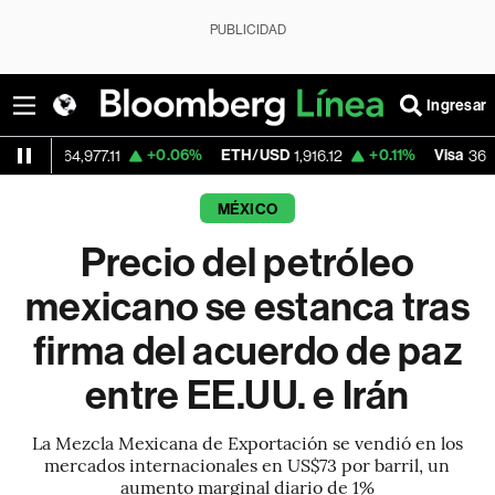
PUBLICIDAD
Ingresar
+0.06%
ETH/USD
+0.11%
Visa
-2
4,977.11
1,916.12
362.50
MÉXICO
Precio del petróleo
mexicano se estanca tras
firma del acuerdo de paz
entre EE.UU. e Irán
La Mezcla Mexicana de Exportación se vendió en los
mercados internacionales en US$73 por barril, un
aumento marginal diario de 1%