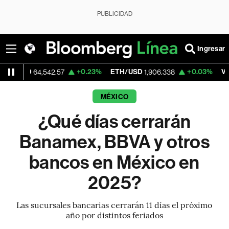
PUBLICIDAD
Ingresar
SD
+0.23%
ETH/USD
+0.03%
Visa
64,542.57
1,906.338
363.
MÉXICO
¿Qué días cerrarán
Banamex, BBVA y otros
bancos en México en
2025?
Las sucursales bancarias cerrarán 11 días el próximo
año por distintos feriados