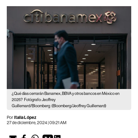
¿Qué días cerrarán Banamex, BBVA y otros bancos en México en
2025?
Fotógrafo: Jeoffrey
Guillemard/Bloomberg
(Bloomberg/Jeoffrey Guillemard)
Por
Italia López
27 de diciembre, 2024 | 09:21 AM