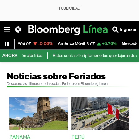
PUBLICIDAD
Ingresar
-0.06%
América Móvil
+5.76%
MercadoLibre
3.67
1,890.05
AHORA
ctrica
Estas son las 6 criptomonedas que dejarán de aparecer en Binanc
Noticias sobre Feriados
Descubre las últimas noticias sobre Feriados en Bloomberg Línea
PANAMÁ
PERÚ