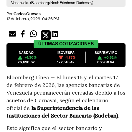
Venezuela.
(Bloomberg/Noah Friedman-Rudovsky)
Por
Carlos Cuevas
13 de febrero, 2026 | 04:36 PM
ÚLTIMAS
COTIZACIONES
NASDAQ
IBOVESPA
S&P/BMV IPC
+1.30%
-1.73%
+0.82%
26,690.62
172,513.42
66,938.64
Bloomberg Línea — El lunes 16 y el martes 17
de febrero de 2026, las agencias bancarias de
Venezuela permanecerán cerradas debido a los
asuetos de Carnaval, según el calendario
oficial de
la Superintendencia de las
Instituciones del Sector Bancario (Sudeban)
.
Esto significa que el sector bancario y