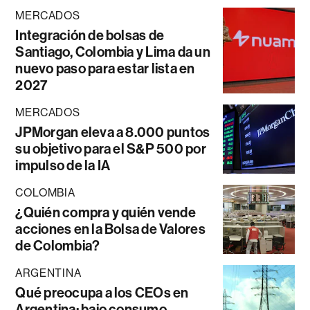
MERCADOS
Integración de bolsas de
Santiago, Colombia y Lima da un
nuevo paso para estar lista en
2027
MERCADOS
JPMorgan eleva a 8.000 puntos
su objetivo para el S&P 500 por
impulso de la IA
COLOMBIA
¿Quién compra y quién vende
acciones en la Bolsa de Valores
de Colombia?
ARGENTINA
Qué preocupa a los CEOs en
Argentina: bajo consumo,