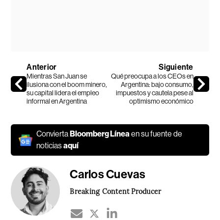
Anterior
Siguiente
Mientras San Juan se
Qué preocupa a los CEOs en
ilusiona con el boom minero,
Argentina: bajo consumo,
su capital lidera el empleo
impuestos y cautela pese al
informal en Argentina
optimismo económico
Convierta
Bloomberg Línea
en su fuente de
noticias
aquí
Carlos Cuevas
Breaking Content Producer