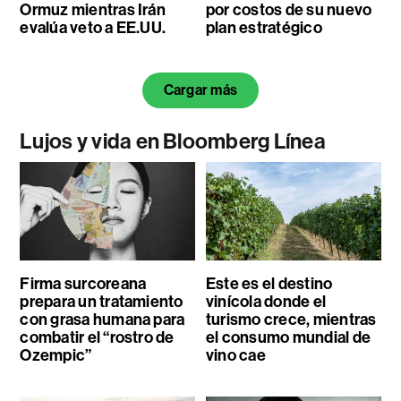
Ormuz mientras Irán
por costos de su nuevo
evalúa veto a EE.UU.
plan estratégico
Cargar más
Lujos y vida en Bloomberg Línea
Firma surcoreana
Este es el destino
prepara un tratamiento
vinícola donde el
con grasa humana para
turismo crece, mientras
combatir el “rostro de
el consumo mundial de
Ozempic”
vino cae