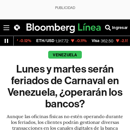
PUBLICIDAD
Ingresar
12%
ETH/USD
-0.11%
Visa
-2.15%
MercadoLi
1,917.72
362.50
VENEZUELA
Lunes y martes serán
feriados de Carnaval en
Venezuela, ¿operarán los
bancos?
Aunque las oficinas físicas no estén operando durante
los feriados, los clientes podrán gestionar diversas
transacciones en los canales digitales de la banca