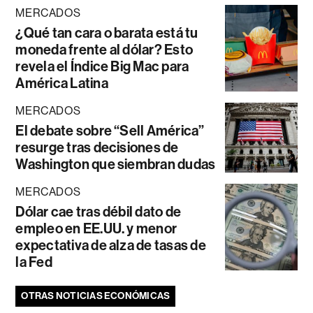
MERCADOS
¿Qué tan cara o barata está tu
moneda frente al dólar? Esto
revela el Índice Big Mac para
América Latina
MERCADOS
El debate sobre “Sell América”
resurge tras decisiones de
Washington que siembran dudas
MERCADOS
Dólar cae tras débil dato de
empleo en EE.UU. y menor
expectativa de alza de tasas de
la Fed
OTRAS NOTICIAS ECONÓMICAS