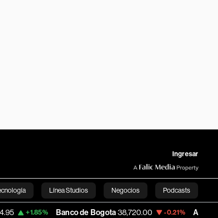
Ingresar
ecnología
Línea Studios
Negocios
Podcasts
Banco de Bogota
38,720.00
Apple
310.94
5%
-0.21%
+0
English