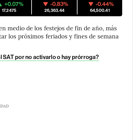
+0.07%
-0.83%
-0.44%
17.2475
26,363.44
64,500.41
en medio de los festejos de fin de año, más
tar los próximos feriados y fines de semana
l SAT por no activarlo o hay prórroga?
IDAD