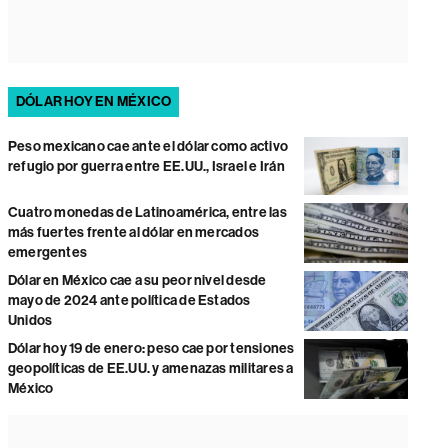
DÓLAR HOY EN MÉXICO
Peso mexicano cae ante el dólar como activo
refugio por guerra entre EE.UU., Israel e Irán
Cuatro monedas de Latinoamérica, entre las
más fuertes frente al dólar en mercados
emergentes
Dólar en México cae a su peor nivel desde
mayo de 2024 ante política de Estados
Unidos
Dólar hoy 19 de enero: peso cae por tensiones
geopolíticas de EE.UU. y amenazas militares a
México