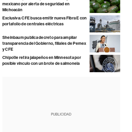
mexicano por alerta de seguridad en
Michoacán
Exclusiva: CFE busca emitir nueva Fibra E con
portafolio de centrales eléctricas
Sheinbaum publica decreto para ampliar
transparencia del Gobierno, filiales de Pemex
y CFE
Chipotle retira jalapeños en Minnesota por
posible vínculo con un brote de salmonela
PUBLICIDAD