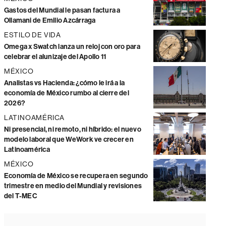
Gastos del Mundial le pasan factura a
Ollamani de Emilio Azcárraga
ESTILO DE VIDA
Omega x Swatch lanza un reloj con oro para
celebrar el alunizaje del Apollo 11
MÉXICO
Analistas vs Hacienda: ¿cómo le irá a la
economía de México rumbo al cierre del
2026?
LATINOAMÉRICA
Ni presencial, ni remoto, ni híbrido: el nuevo
modelo laboral que WeWork ve crecer en
Latinoamérica
MÉXICO
Economía de México se recupera en segundo
trimestre en medio del Mundial y revisiones
del T-MEC