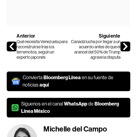
Anterior
Siguiente
Qué necesita Venezuela para
Canadá lucha por llegar a un
reconstruirse tras los
acuerdo antes de que el
terremotos, según un
arancel del 50% de Trump
experto japonés
agrave la disputa
Convierta
Bloomberg Línea
en su fuente de
noticias
aquí
Síguenos en el canal
WhatsApp
de
Bloomberg
Línea México
Michelle del Campo