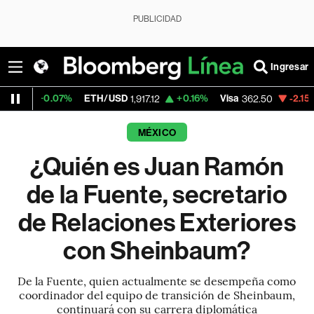
PUBLICIDAD
Ingresar
.07%
ETH/USD
+0.16%
Visa
-2.15%
Mercado
1,917.12
362.50
MÉXICO
¿Quién es Juan Ramón
de la Fuente, secretario
de Relaciones Exteriores
con Sheinbaum?
De la Fuente, quien actualmente se desempeña como
coordinador del equipo de transición de Sheinbaum,
continuará con su carrera diplomática