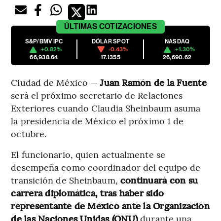
ÚLTIMAS
COTIZACIONES
S&P/BMV IPC
DÓLAR SPOT
NASDAQ
+0.82%
-0.43%
+1.30%
66,938.64
17.1355
26,690.62
Ciudad de México —
Juan Ramón de la Fuente
será el próximo secretario de Relaciones
Exteriores cuando Claudia Sheinbaum asuma
la presidencia de México el próximo 1 de
octubre.
El funcionario, quien actualmente se
desempeña como coordinador del equipo de
transición de Sheinbaum,
continuará con su
carrera diplomática, tras haber sido
representante de México ante la Organización
de las Naciones Unidas (ONU)
durante una