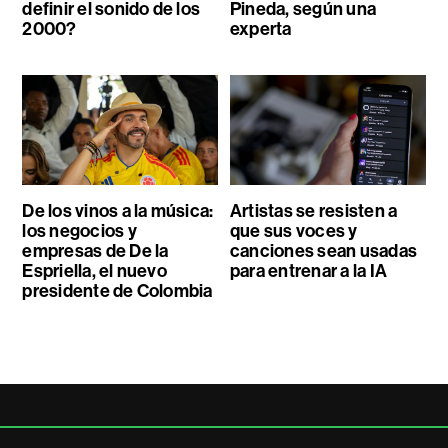
definir el sonido de los
Pineda, según una
2000?
experta
De los vinos a la música:
Artistas se resisten a
los negocios y
que sus voces y
empresas de De la
canciones sean usadas
Espriella, el nuevo
para entrenar a la IA
presidente de Colombia