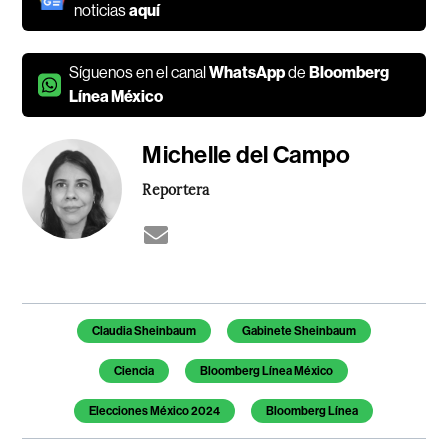
noticias
aquí
Síguenos en el canal
WhatsApp
de
Bloomberg
Línea México
Michelle del Campo
Reportera
Temas de este artículo
Claudia Sheinbaum
Gabinete Sheinbaum
Ciencia
Bloomberg Línea México
Elecciones México 2024
Bloomberg Línea