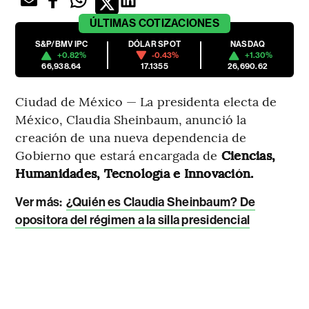
ÚLTIMAS
COTIZACIONES
S&P/BMV IPC
DÓLAR SPOT
NASDAQ
+0.82%
-0.43%
+1.30%
66,938.64
17.1355
26,690.62
Ciudad de México — La presidenta electa de
México, Claudia Sheinbaum, anunció la
creación de una nueva dependencia de
Gobierno que estará encargada de
Ciencias,
Humanidades, Tecnología e Innovación.
Ver más:
¿Quién es Claudia Sheinbaum? De
opositora del régimen a la silla presidencial