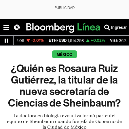
PUBLICIDAD
Ingresar
-0.01%
ETH/USD
+0.02%
Visa
-
932.09
1,914.298
362.50
MÉXICO
¿Quién es Rosaura Ruiz
Gutiérrez, la titular de la
nueva secretaría de
Ciencias de Sheinbaum?
La doctora en biología evolutiva formó parte del
equipo de Sheinbaum cuando fue jefa de Gobierno de
la Ciudad de México