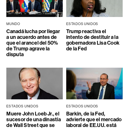
MUNDO
ESTADOS UNIDOS
Canadá lucha por llegar
Trump reactiva el
a un acuerdo antes de
intento de destituir a la
que el arancel del 50%
gobernadora Lisa Cook
de Trump agrave la
de la Fed
disputa
ESTADOS UNIDOS
ESTADOS UNIDOS
Muere John Loeb Jr., el
Barkin, de la Fed,
sucesor de una dinastía
advierte que el mercado
de Wall Street que se
laboral de EE.UU. está