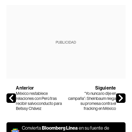
PUBLICIDAD
Anterior
Siguiente
México restablece
“Yo nunca lo dije en
relaciones con Perú tras
campaña”: Sheinbaum niega
recibir salvoconducto para
su promesa contra el
Betssy Chávez
fracking en México
Convierta
Bloomberg Línea
en su fuente de