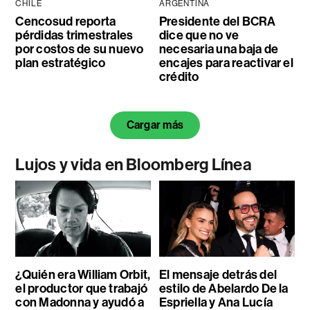
CHILE
ARGENTINA
Cencosud reporta
Presidente del BCRA
pérdidas trimestrales
dice que no ve
por costos de su nuevo
necesaria una baja de
plan estratégico
encajes para reactivar el
crédito
Cargar más
Lujos y vida en Bloomberg Línea
¿Quién era William Orbit,
El mensaje detrás del
el productor que trabajó
estilo de Abelardo De la
con Madonna y ayudó a
Espriella y Ana Lucía