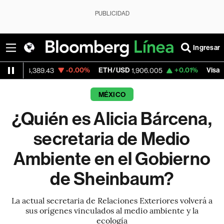
PUBLICIDAD
Ingresar
-0.00%
ETH/USD
+0.01%
Visa
389.43
1,906.005
370.47
MÉXICO
¿Quién es Alicia Bárcena,
secretaria de Medio
Ambiente en el Gobierno
de Sheinbaum?
La actual secretaria de Relaciones Exteriores volverá a
sus orígenes vinculados al medio ambiente y la
ecología