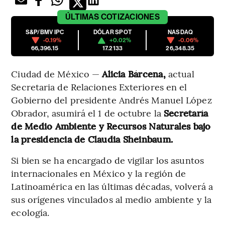
ÚLTIMAS
COTIZACIONES
S&P/BMV IPC
DÓLAR SPOT
NASDAQ
-0.19%
+0.02%
-0.06%
66,396.15
17.2133
26,348.35
Ciudad de México —
Alicia Bárcena,
actual
Secretaria de Relaciones Exteriores en el
Gobierno del presidente Andrés Manuel López
Obrador, asumirá el 1 de octubre la
Secretaría
de Medio Ambiente y Recursos Naturales bajo
la presidencia de Claudia Sheinbaum.
Si bien se ha encargado de vigilar los asuntos
internacionales en México y la región de
Latinoamérica en las últimas décadas, volverá a
sus orígenes vinculados al medio ambiente y la
ecología.