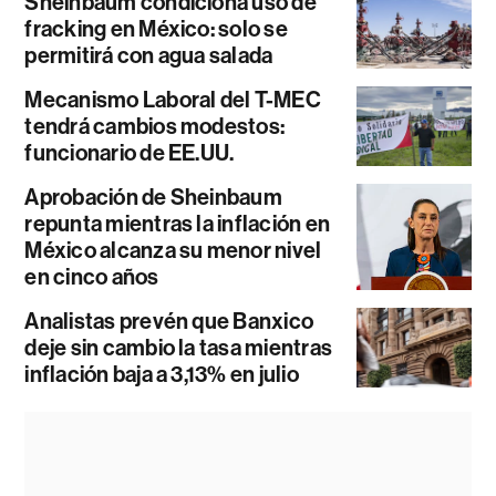
Sheinbaum condiciona uso de
fracking en México: solo se
permitirá con agua salada
Mecanismo Laboral del T-MEC
tendrá cambios modestos:
funcionario de EE.UU.
Aprobación de Sheinbaum
repunta mientras la inflación en
México alcanza su menor nivel
en cinco años
Analistas prevén que Banxico
deje sin cambio la tasa mientras
inflación baja a 3,13% en julio