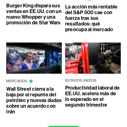
Burger King dispara sus
La acción más rentable
ventas en EE.UU. con un
del S&P 500 cae con
nuevo Whopper y una
fuerza tras sus
promoción de Star Wars
resultados: qué
preocupa al mercado
ESTADOS UNIDOS
MERCADOS
Productividad laboral de
Wall Street cierra a la
EE.UU. acelera más de
baja por el repunte del
lo esperado en el
petróleo y nuevas dudas
segundo trimestre
sobre un acuerdo con
Irán