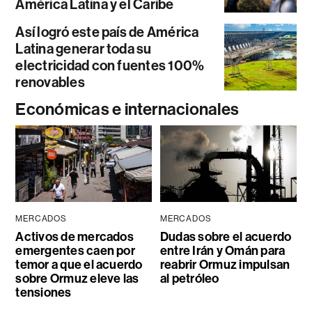
América Latina y el Caribe
Así logró este país de América
Latina generar toda su
electricidad con fuentes 100%
renovables
Económicas e internacionales
MERCADOS
MERCADOS
Activos de mercados
Dudas sobre el acuerdo
emergentes caen por
entre Irán y Omán para
temor a que el acuerdo
reabrir Ormuz impulsan
sobre Ormuz eleve las
al petróleo
tensiones