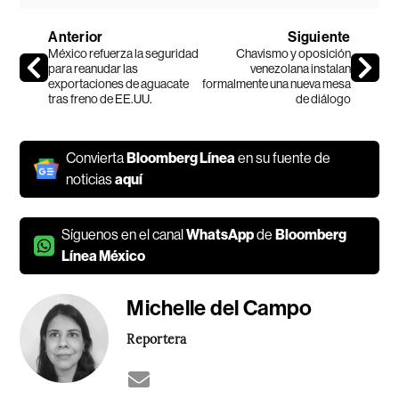
Anterior
Siguiente
México refuerza la seguridad
Chavismo y oposición
para reanudar las
venezolana instalan
exportaciones de aguacate
formalmente una nueva mesa
tras freno de EE.UU.
de diálogo
Convierta
Bloomberg Línea
en su fuente de
noticias
aquí
Síguenos en el canal
WhatsApp
de
Bloomberg
Línea México
Michelle del Campo
Reportera