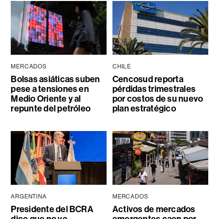
MERCADOS
CHILE
Bolsas asiáticas suben
Cencosud reporta
pese a tensiones en
pérdidas trimestrales
Medio Oriente y al
por costos de su nuevo
repunte del petróleo
plan estratégico
ARGENTINA
MERCADOS
Presidente del BCRA
Activos de mercados
dice que no ve
emergentes caen por