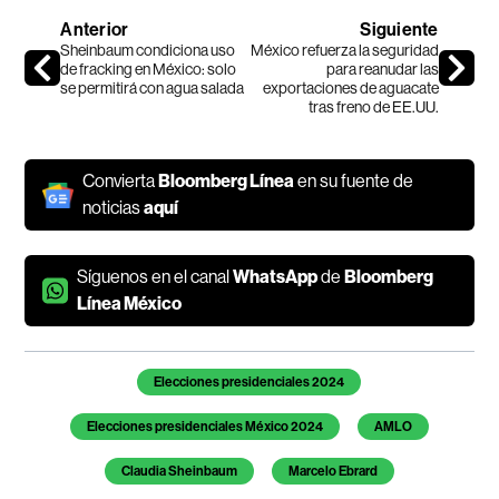
Anterior
Siguiente
Sheinbaum condiciona uso
México refuerza la seguridad
de fracking en México: solo
para reanudar las
se permitirá con agua salada
exportaciones de aguacate
tras freno de EE.UU.
Convierta
Bloomberg Línea
en su fuente de
noticias
aquí
Síguenos en el canal
WhatsApp
de
Bloomberg
Línea México
Temas de este artículo
Elecciones presidenciales 2024
Elecciones presidenciales México 2024
AMLO
Claudia Sheinbaum
Marcelo Ebrard