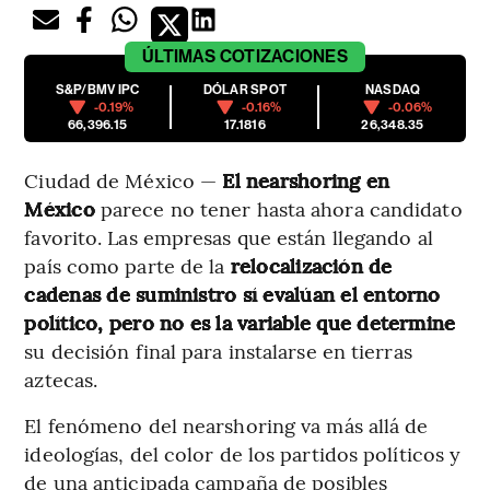
ÚLTIMAS
COTIZACIONES
S&P/BMV IPC
DÓLAR SPOT
NASDAQ
-0.19%
-0.16%
-0.06%
66,396.15
17.1816
26,348.35
Ciudad de México —
El nearshoring en
México
parece no tener hasta ahora candidato
favorito. Las empresas que están llegando al
país como parte de la
relocalización de
cadenas de suministro sí evalúan el entorno
político, pero no es la variable que determine
su decisión final para instalarse en tierras
aztecas.
El fenómeno del nearshoring va más allá de
ideologías, del color de los partidos políticos y
de una anticipada campaña de posibles