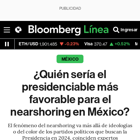
PUBLICIDAD
Ingresar
TH/USD
-0.23%
Visa
+0.52%
MercadoLibre
1,901.485
370.47
MÉXICO
¿Quién sería el
presidenciable más
favorable para el
nearshoring en México?
El fenómeno del nearshoring va más allá de ideologías
o del color de los partidos políticos que buscan la
Presidencia en 2024, coinciden expertos