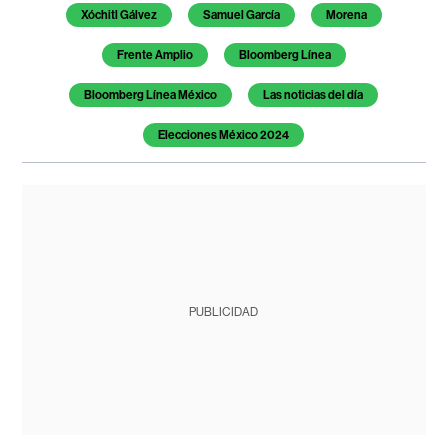
Xóchitl Gálvez
Samuel García
Morena
Frente Amplio
Bloomberg Línea
Bloomberg Línea México
Las noticias del día
Elecciones México 2024
PUBLICIDAD