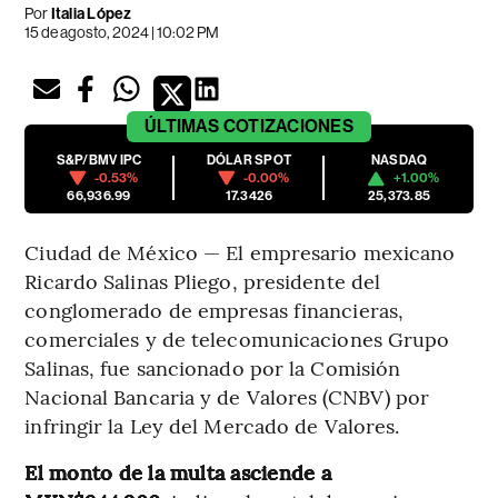
Por
Italia López
15 de agosto, 2024 | 10:02 PM
ÚLTIMAS
COTIZACIONES
S&P/BMV IPC
DÓLAR SPOT
NASDAQ
-0.53%
-0.00%
+1.00%
66,936.99
17.3426
25,373.85
Ciudad de México — El empresario mexicano
Ricardo Salinas Pliego, presidente del
conglomerado de empresas financieras,
comerciales y de telecomunicaciones Grupo
Salinas, fue sancionado por la Comisión
Nacional Bancaria y de Valores (CNBV) por
infringir la Ley del Mercado de Valores.
El monto de la multa asciende a