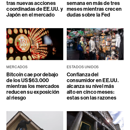
tras nuevas acciones
semana en más de tres
coordinadas de EE.UU. y
meses mientras crecen
Japón en el mercado
dudas sobre la Fed
MERCADOS
ESTADOS UNIDOS
Bitcoin cae por debajo
Confianza del
de los US$63.000
consumidor en EE.UU.
mientras los mercados
alcanza su nivel más
reducen su exposición
alto en cinco meses:
al riesgo
estas son las razones