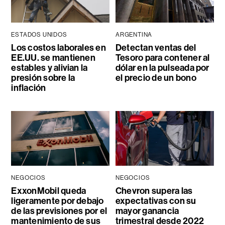
ESTADOS UNIDOS
ARGENTINA
Los costos laborales en
Detectan ventas del
EE.UU. se mantienen
Tesoro para contener al
estables y alivian la
dólar en la pulseada por
presión sobre la
el precio de un bono
inflación
NEGOCIOS
NEGOCIOS
ExxonMobil queda
Chevron supera las
ligeramente por debajo
expectativas con su
de las previsiones por el
mayor ganancia
mantenimiento de sus
trimestral desde 2022