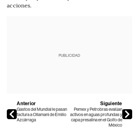
acciones.
PUBLICIDAD
Anterior
Siguiente
Gastos del Mundial le pasan
Pemex y Petrobras evalúan
factura a Ollamani de Emilio
activos en aguas profundas y
Azcárraga
capa presalina en el Golfo de
México