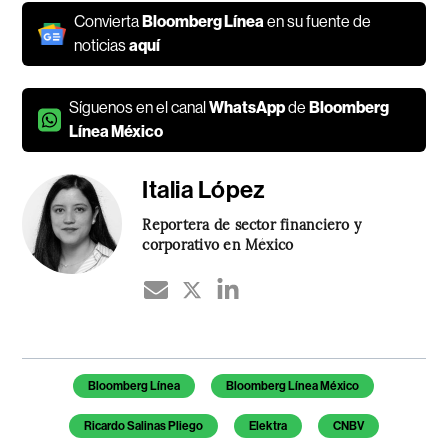
Convierta
Bloomberg Línea
en su fuente de
noticias
aquí
Síguenos en el canal
WhatsApp
de
Bloomberg
Línea México
Italia López
Reportera de sector financiero y
corporativo en México
Temas de este artículo
Bloomberg Línea
Bloomberg Línea México
Ricardo Salinas Pliego
Elektra
CNBV