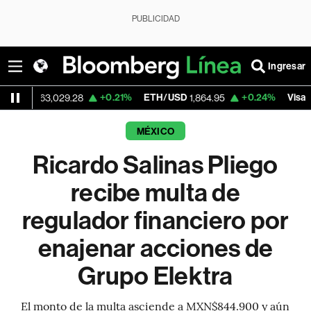
PUBLICIDAD
Ingresar
+0.21%
ETH/USD
+0.24%
Visa
63,029.28
1,864.95
366.13
MÉXICO
Ricardo Salinas Pliego
recibe multa de
regulador financiero por
enajenar acciones de
Grupo Elektra
El monto de la multa asciende a MXN$844.900 y aún