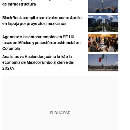
de infraestructura
BlackRock compite con rivales como Apollo
en la puja por proyectos mexicanos
Agenda de la semana: empleo en EE.UU.,
tasas en México y posesión presidencial en
Colombia
Analistas vs Hacienda: ¿cómo le irá a la
economía de México rumbo al cierre del
2026?
PUBLICIDAD