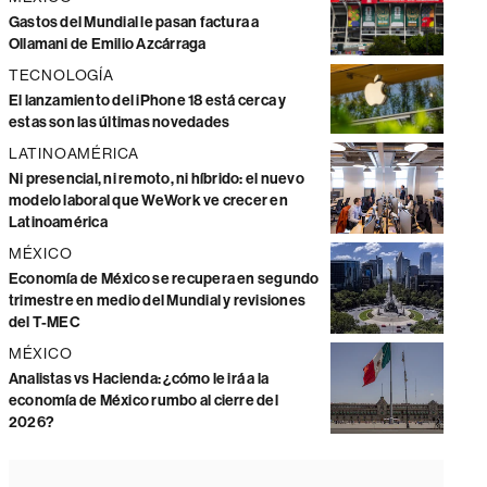
Gastos del Mundial le pasan factura a
Ollamani de Emilio Azcárraga
TECNOLOGÍA
El lanzamiento del iPhone 18 está cerca y
estas son las últimas novedades
LATINOAMÉRICA
Ni presencial, ni remoto, ni híbrido: el nuevo
modelo laboral que WeWork ve crecer en
Latinoamérica
MÉXICO
Economía de México se recupera en segundo
trimestre en medio del Mundial y revisiones
del T-MEC
MÉXICO
Analistas vs Hacienda: ¿cómo le irá a la
economía de México rumbo al cierre del
2026?