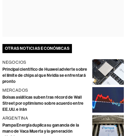
OTRAS NOTICIAS ECONÓMICAS
NEGOCIOS
Principal científico de Huawei advierte sobre
el límite de chips al que Nvidia se enfrentará
pronto
MERCADOS
Bolsas asiáticas suben tras récord de Wall
Street por optimismo sobre acuerdo entre
EE.UU. e Irán
ARGENTINA
Pampa Energía duplica su ganancia de la
mano de Vaca Muerta y la generación