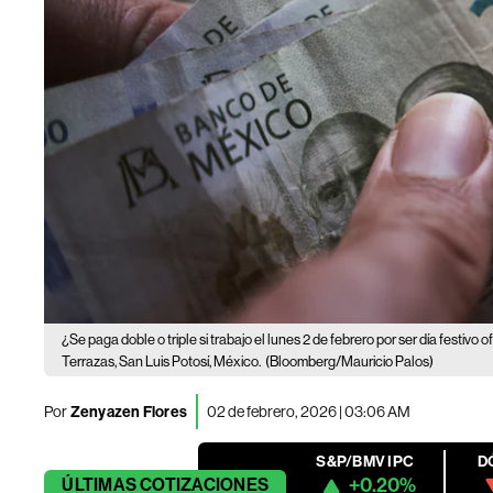
¿Se paga doble o triple si trabajo el lunes 2 de febrero por ser día festivo o
Terrazas, San Luis Potosí, México.
(Bloomberg/Mauricio Palos)
Por
Zenyazen Flores
02 de febrero, 2026 | 03:06 AM
S&P/BMV IPC
D
+0.20%
ÚLTIMAS
COTIZACIONES