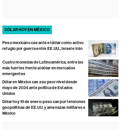
DÓLAR HOY EN MÉXICO
Peso mexicano cae ante el dólar como activo
refugio por guerra entre EE.UU., Israel e Irán
Cuatro monedas de Latinoamérica, entre las
más fuertes frente al dólar en mercados
emergentes
Dólar en México cae a su peor nivel desde
mayo de 2024 ante política de Estados
Unidos
Dólar hoy 19 de enero: peso cae por tensiones
geopolíticas de EE.UU. y amenazas militares a
México