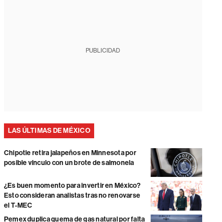
PUBLICIDAD
LAS ÚLTIMAS DE MÉXICO
Chipotle retira jalapeños en Minnesota por
posible vínculo con un brote de salmonela
¿Es buen momento para invertir en México?
Esto consideran analistas tras no renovarse
el T-MEC
Pemex duplica quema de gas natural por falta