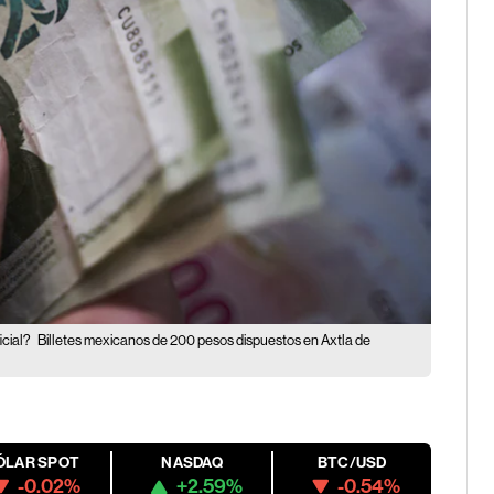
ficial?
Billetes mexicanos de 200 pesos dispuestos en Axtla de
ÓLAR SPOT
NASDAQ
BTC/USD
-0.02%
+2.59%
-0.54%