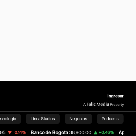
Ingresar
ecnología
Línea Studios
Negocios
Podcasts
Banco de Bogota
38,900.00
Apple
313.305
14%
+0.46%
English