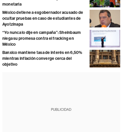
monetaria
México detiene a exgobernador acusado de
ocultar pruebas en caso de estudiantes de
Ayotzinapa
“Yo nunca lo dije en campaña”: Sheinbaum
niega su promesa contra el fracking en
México
Banxico mantiene tasa de interés en 6,50%
mientras inflación converge cerca del
objetivo
PUBLICIDAD