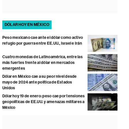
DÓLAR HOY EN MÉXICO
Peso mexicano cae ante el dólar como activo
refugio por guerra entre EE.UU., Israel e Irán
Cuatro monedas de Latinoamérica, entre las
más fuertes frente al dólar en mercados
emergentes
Dólar en México cae a su peor nivel desde
mayo de 2024 ante política de Estados
Unidos
Dólar hoy 19 de enero: peso cae por tensiones
geopolíticas de EE.UU. y amenazas militares a
México