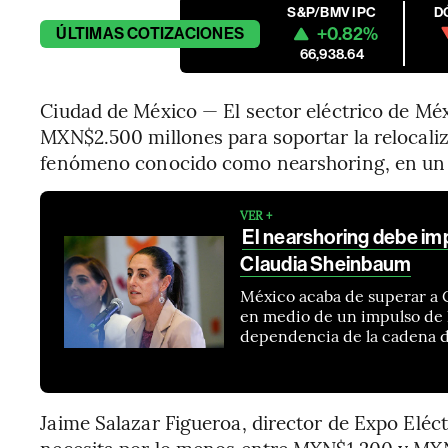
S&P/BMV IPC
D
+0.82%
ÚLTIMAS
COTIZACIONES
66,938.64
Ciudad de México — El sector eléctrico de Méx
MXN$2.500 millones para soportar la relocali
fenómeno conocido como nearshoring, en un 
VER +
El nearshoring debe imp
Claudia Sheinbaum
México acaba de superar a 
en medio de un impulso de 
dependencia de la cadena de
Jaime Salazar Figueroa, director de Expo Eléct
necesita por lo menos entre MXN$1.200 y MXN$