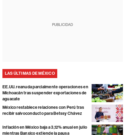
PUBLICIDAD
LAS ÚLTIMAS DE MÉXICO
EE.UU. reanuda parcialmente operaciones en
Michoacán tras suspender exportaciones de
aguacate
México restablece relaciones con Perú tras
recibir salvoconducto para Betssy Chávez
Inflación en México baja a 3,12% anual en julio
mientras Banxico extiende la pausa