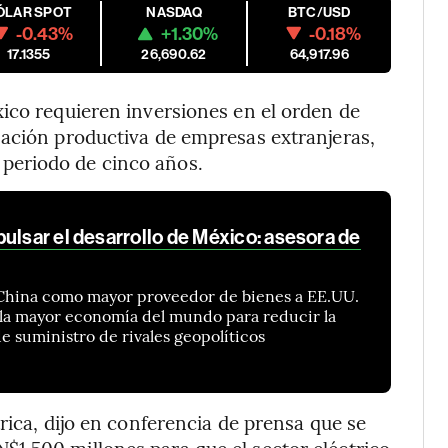
ÓLAR SPOT
NASDAQ
BTC/USD
-0.43%
+1.30%
-0.18%
17.1355
26,690.62
64,917.96
ico requieren inversiones en el orden de
zación productiva de empresas extranjeras,
periodo de cinco años.
ulsar el desarrollo de México: asesora de
China como mayor proveedor de bienes a EE.UU.
la mayor economía del mundo para reducir la
 suministro de rivales geopolíticos
rica, dijo en conferencia de prensa que se
1.500 millones para que el sector eléctrico