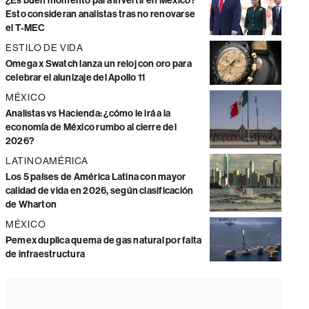
¿Es buen momento para invertir en México?
Esto consideran analistas tras no renovarse
el T-MEC
ESTILO DE VIDA
Omega x Swatch lanza un reloj con oro para
celebrar el alunizaje del Apollo 11
MÉXICO
Analistas vs Hacienda: ¿cómo le irá a la
economía de México rumbo al cierre del
2026?
LATINOAMÉRICA
Los 5 países de América Latina con mayor
calidad de vida en 2026, según clasificación
de Wharton
MÉXICO
Pemex duplica quema de gas natural por falta
de infraestructura