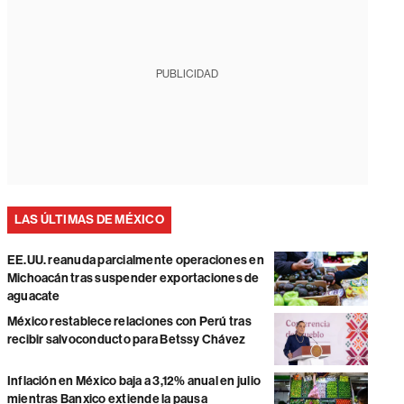
PUBLICIDAD
LAS ÚLTIMAS DE MÉXICO
EE.UU. reanuda parcialmente operaciones en
Michoacán tras suspender exportaciones de
aguacate
México restablece relaciones con Perú tras
recibir salvoconducto para Betssy Chávez
Inflación en México baja a 3,12% anual en julio
mientras Banxico extiende la pausa