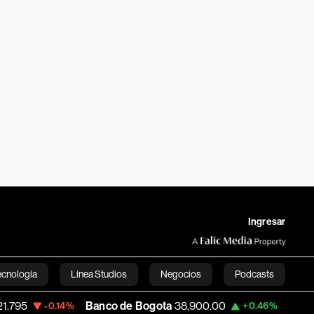
Ingresar
ecnología
Línea Studios
Negocios
Podcasts
Banco de Bogota
38,900.00
Apple
313.30
-0.14%
+0.46%
English