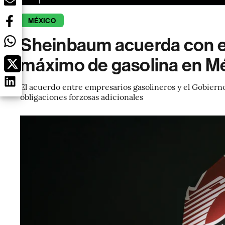
MÉXICO
Sheinbaum acuerda con e
máximo de gasolina en M
El acuerdo entre empresarios gasolineros y el Gobiern
obligaciones forzosas adicionales