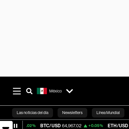
México
Las noticias del día
Newsletters
Línea Mundial
BTC/USD
64,967.02
ETH/USD
1,915.675
+0.02%
+0.05%
Bloomberg 