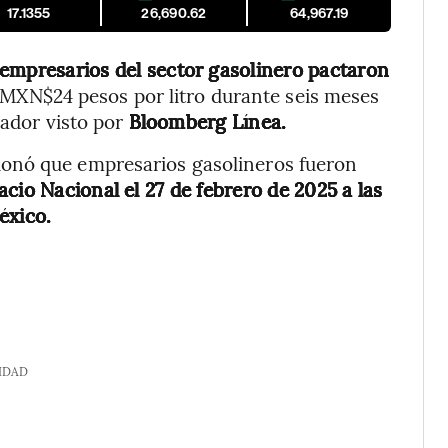
17.1355
26,690.62
64,967.19
empresarios del sector gasolinero pactaron
MXN$24 pesos por litro durante seis meses
rador visto por
Bloomberg Línea.
onó que empresarios gasolineros fueron
acio Nacional el 27 de febrero de 2025 a las
éxico.
IDAD