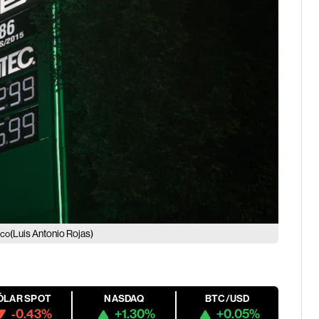
(Luis Antonio Rojas)
ico
ÓLAR SPOT
NASDAQ
BTC/USD
-0.43%
+1.30%
+0.05%