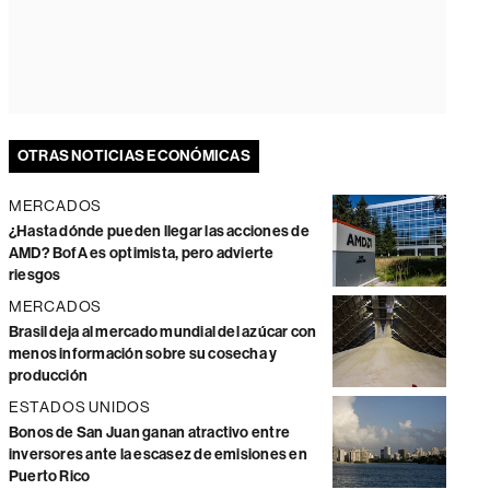
OTRAS NOTICIAS ECONÓMICAS
MERCADOS
¿Hasta dónde pueden llegar las acciones de
AMD? BofA es optimista, pero advierte
riesgos
MERCADOS
Brasil deja al mercado mundial del azúcar con
menos información sobre su cosecha y
producción
ESTADOS UNIDOS
Bonos de San Juan ganan atractivo entre
inversores ante la escasez de emisiones en
Puerto Rico