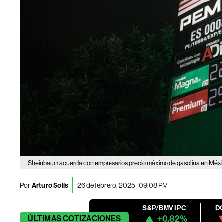
Sheinbaum acuerda con empresarios precio máximo de gasolina en Méx
Por
Arturo Solís
26 de febrero, 2025 | 09:08 PM
S&P/BMV IPC
D
+0.82%
ÚLTIMAS
COTIZACIONES