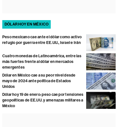
DÓLAR HOY EN MÉXICO
Peso mexicano cae ante el dólar como activo
refugio por guerra entre EE.UU., Israel e Irán
Cuatro monedas de Latinoamérica, entre las
más fuertes frente al dólar en mercados
emergentes
Dólar en México cae a su peor nivel desde
mayo de 2024 ante política de Estados
Unidos
Dólar hoy 19 de enero: peso cae por tensiones
geopolíticas de EE.UU. y amenazas militares a
México