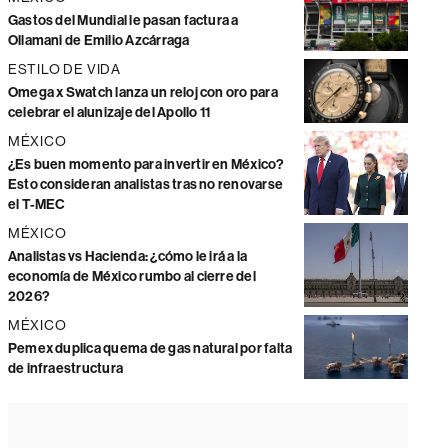
Gastos del Mundial le pasan factura a
Ollamani de Emilio Azcárraga
ESTILO DE VIDA
Omega x Swatch lanza un reloj con oro para
celebrar el alunizaje del Apollo 11
MÉXICO
¿Es buen momento para invertir en México?
Esto consideran analistas tras no renovarse
el T-MEC
MÉXICO
Analistas vs Hacienda: ¿cómo le irá a la
economía de México rumbo al cierre del
2026?
MÉXICO
Pemex duplica quema de gas natural por falta
de infraestructura