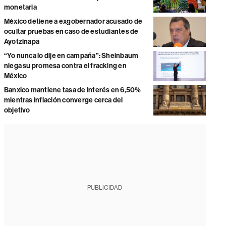
monetaria
México detiene a exgobernador acusado de
ocultar pruebas en caso de estudiantes de
Ayotzinapa
“Yo nunca lo dije en campaña”: Sheinbaum
niega su promesa contra el fracking en
México
Banxico mantiene tasa de interés en 6,50%
mientras inflación converge cerca del
objetivo
PUBLICIDAD