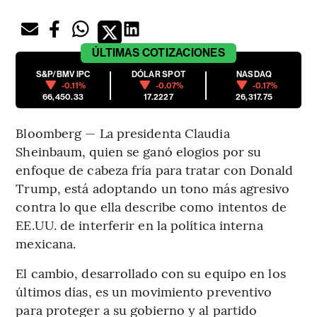
ÚLTIMAS
COTIZACIONES
S&P/BMV IPC
DÓLAR SPOT
NASDAQ
-0.11%
-0.07%
-0.17%
66,450.33
17.2227
26,317.75
Bloomberg — La presidenta Claudia
Sheinbaum, quien se ganó elogios por su
enfoque de cabeza fría para tratar con Donald
Trump, está adoptando un tono más agresivo
contra lo que ella describe como intentos de
EE.UU. de interferir en la política interna
mexicana.
El cambio, desarrollado con su equipo en los
últimos días, es un movimiento preventivo
para proteger a su gobierno y al partido