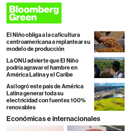
El Niño obliga a la caficultura
centroamericana a replantear su
modelo de producción
La ONU advierte que El Niño
podría agravar el hambre en
América Latina y el Caribe
Así logró este país de América
Latina generar toda su
electricidad con fuentes 100%
renovables
Económicas e internacionales