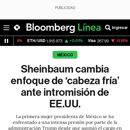
PUBLICIDAD
Ingresar
ETH/USD
+0.01%
Visa
-0.15%
MercadoLi
1,915.973
367.99
MÉXICO
Sheinbaum cambia
enfoque de ‘cabeza fría’
ante intromisión de
EE.UU.
La primera mujer presidenta de México se ha
enfrentado a una intensa presión por parte de la
administración Trump desde que asumió el cargo en