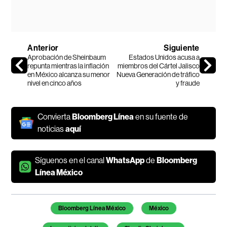
Anterior
Siguiente
Aprobación de Sheinbaum
Estados Unidos acusa a
repunta mientras la inflación
miembros del Cártel Jalisco
en México alcanza su menor
Nueva Generación de tráfico
nivel en cinco años
y fraude
Convierta
Bloomberg Línea
en su fuente de
noticias
aquí
Síguenos en el canal
WhatsApp
de
Bloomberg
Línea México
Temas de este artículo
Bloomberg Línea México
México