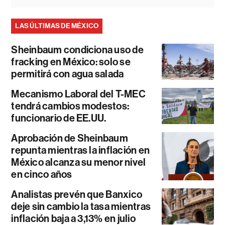
LAS ÚLTIMAS DE MÉXICO
Sheinbaum condiciona uso de
fracking en México: solo se
permitirá con agua salada
Mecanismo Laboral del T-MEC
tendrá cambios modestos:
funcionario de EE.UU.
Aprobación de Sheinbaum
repunta mientras la inflación en
México alcanza su menor nivel
en cinco años
Analistas prevén que Banxico
deje sin cambio la tasa mientras
inflación baja a 3,13% en julio