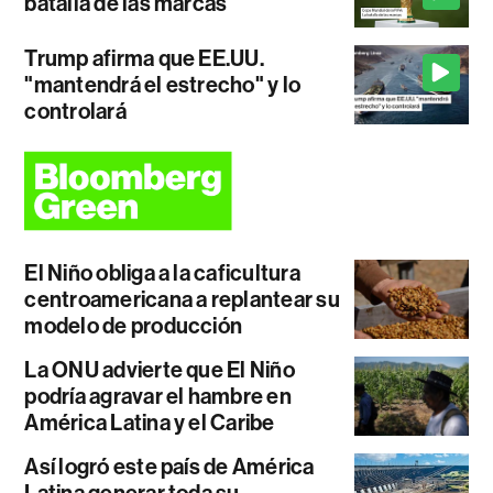
batalla de las marcas
Trump afirma que EE.UU.
"mantendrá el estrecho" y lo
controlará
El Niño obliga a la caficultura
centroamericana a replantear su
modelo de producción
La ONU advierte que El Niño
podría agravar el hambre en
América Latina y el Caribe
Así logró este país de América