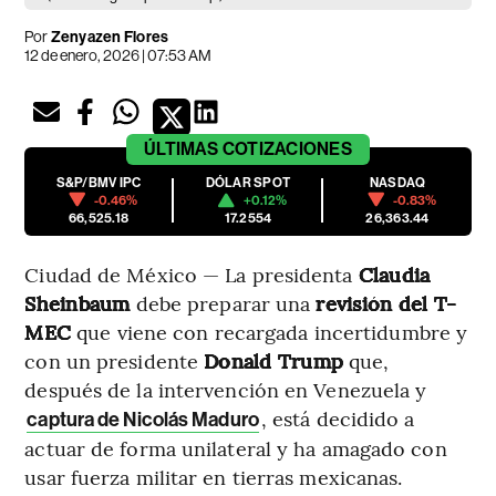
Por
Zenyazen Flores
12 de enero, 2026 | 07:53 AM
ÚLTIMAS
COTIZACIONES
S&P/BMV IPC
DÓLAR SPOT
NASDAQ
-0.46%
+0.12%
-0.83%
66,525.18
17.2554
26,363.44
Ciudad de México — La presidenta
Claudia
Sheinbaum
debe preparar una
revisión del T-
MEC
que viene con recargada incertidumbre y
con un presidente
Donald Trump
que,
después de la intervención en Venezuela y
, está decidido a
captura de Nicolás Maduro
actuar de forma unilateral y ha amagado con
usar fuerza militar en tierras mexicanas.