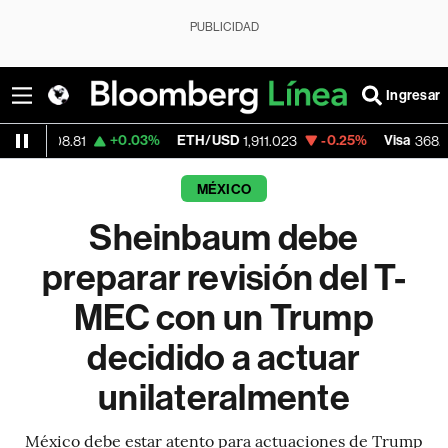
PUBLICIDAD
Ingresar
+0.03%
ETH/USD
-0.25%
Visa
-0
08.81
1,911.023
368.54
MÉXICO
Sheinbaum debe
preparar revisión del T-
MEC con un Trump
decidido a actuar
unilateralmente
México debe estar atento para actuaciones de Trump