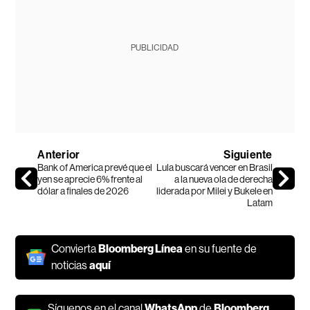
PUBLICIDAD
Anterior
Siguiente
Bank of America prevé que el
Lula buscará vencer en Brasil
yen se aprecie 6% frente al
a la nueva ola de derecha
dólar a finales de 2026
liderada por Milei y Bukele en
Latam
Convierta
Bloomberg Línea
en su fuente de
noticias
aquí
Síguenos en el canal
WhatsApp
de
Bloomberg