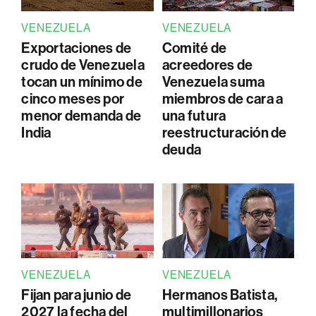
VENEZUELA
VENEZUELA
Exportaciones de
Comité de
crudo de Venezuela
acreedores de
tocan un mínimo de
Venezuela suma
cinco meses por
miembros de cara a
menor demanda de
una futura
India
reestructuración de
deuda
VENEZUELA
VENEZUELA
Fijan para junio de
Hermanos Batista,
2027 la fecha del
multimillonarios