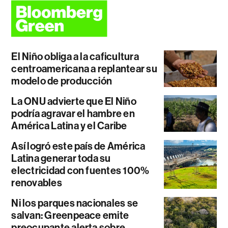
El Niño obliga a la caficultura
centroamericana a replantear su
modelo de producción
La ONU advierte que El Niño
podría agravar el hambre en
América Latina y el Caribe
Así logró este país de América
Latina generar toda su
electricidad con fuentes 100%
renovables
Ni los parques nacionales se
salvan: Greenpeace emite
preocupante alerta sobre