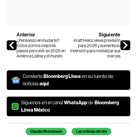
Anterior
Siguiente
¿Pensando en mudarte?
Kraft Heinz eleva previsión
Estos son los mejores
para 2026 y aumenta su
países para vivir en 2026 en
inversión para revitalizar sus
América Latina y el mundo
marcas
Convierta
Bloomberg Línea
en su fuente de
noticias
aquí
Síguenos en el canal
WhatsApp
de
Bloomberg
Línea México
Temas de este artículo
Claudia Sheinbaum
Las noticias del día