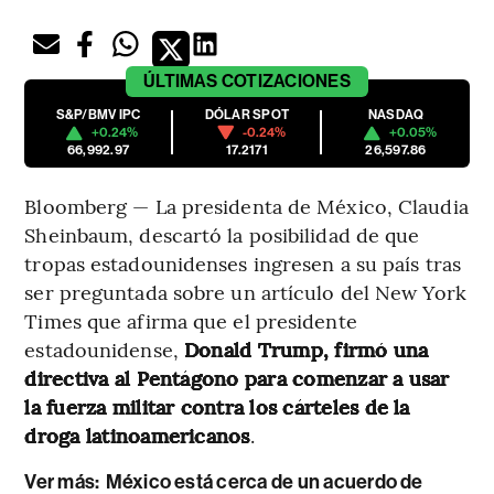
ÚLTIMAS
COTIZACIONES
S&P/BMV IPC
DÓLAR SPOT
NASDAQ
+0.24%
-0.24%
+0.05%
66,992.97
17.2171
26,597.86
Bloomberg — La presidenta de México, Claudia
Sheinbaum, descartó la posibilidad de que
tropas estadounidenses ingresen a su país tras
ser preguntada sobre un artículo del New York
Times que afirma que el presidente
estadounidense,
Donald Trump, firmó una
directiva al Pentágono para comenzar a usar
la fuerza militar contra los cárteles de la
droga latinoamericanos
.
Ver más:
México está cerca de un acuerdo de