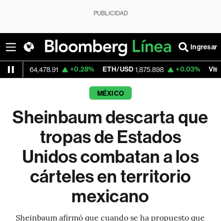
PUBLICIDAD
Ingresar
+0.28%
ETH/USD
+0.03%
Visa
64,478.91
1,875.898
367.74
MÉXICO
Sheinbaum descarta que
tropas de Estados
Unidos combatan a los
cárteles en territorio
mexicano
Sheinbaum afirmó que cuando se ha propuesto que