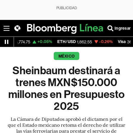
PUBLICIDAD
Ingresar
+0.05%
ETH/USD
-0.26%
Visa
-0.
774.75
1,862.55
365.67
MÉXICO
Sheinbaum destinará a
trenes MXN$150.000
millones en Presupuesto
2025
La Cámara de Diputados aprobó el dictamen por el
que el Estado mexicano retoma el derecho de utilizar
las vías ferroviarias para prestar el servicio de