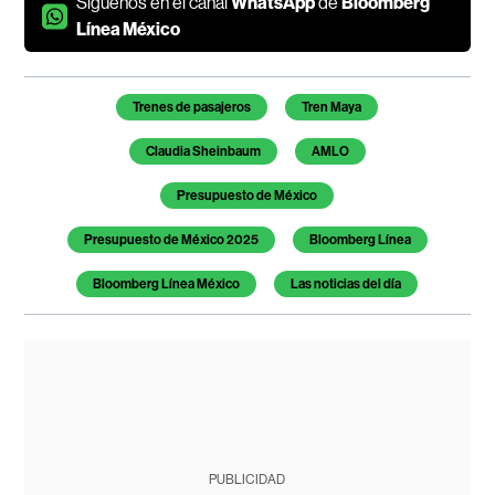
Síguenos en el canal
WhatsApp
de
Bloomberg
Línea México
Temas de este artículo
Trenes de pasajeros
Tren Maya
Claudia Sheinbaum
AMLO
Presupuesto de México
Presupuesto de México 2025
Bloomberg Línea
Bloomberg Línea México
Las noticias del día
PUBLICIDAD