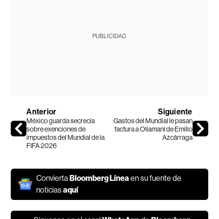
PUBLICIDAD
Anterior
Siguiente
México guarda secrecía
Gastos del Mundial le pasan
sobre exenciones de
factura a Ollamani de Emilio
impuestos del Mundial de la
Azcárraga
FIFA 2026
Convierta
Bloomberg Línea
en su fuente de
noticias
aquí