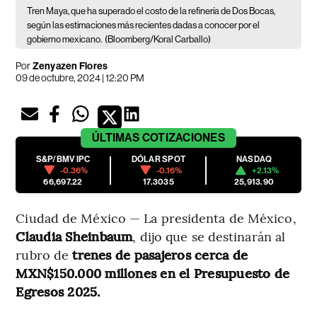
Tren Maya, que ha superado el costo de la refinería de Dos Bocas,
según las estimaciones más recientes dadas a conocer por el
gobierno mexicano.
(Bloomberg/Koral Carballo)
Por
Zenyazen Flores
09 de octubre, 2024 | 12:20 PM
ÚLTIMAS
COTIZACIONES
S&P/BMV IPC
DÓLAR SPOT
NASDAQ
-0.36%
-0.16%
+2.13%
66,697.22
17.3035
25,913.90
Ciudad de México — La presidenta de México,
Claudia Sheinbaum
, dijo que se destinarán al
rubro de
trenes de pasajeros cerca de
MXN$150.000 millones en el Presupuesto de
Egresos 2025.