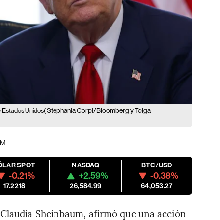
( Stephania Corpi/Bloomberg y Tolga
e Estados Unidos
AM
ÓLAR SPOT
NASDAQ
BTC/USD
-0.21%
+2.59%
-0.38%
17.2218
26,584.99
64,053.27
 Claudia Sheinbaum, afirmó que una acción