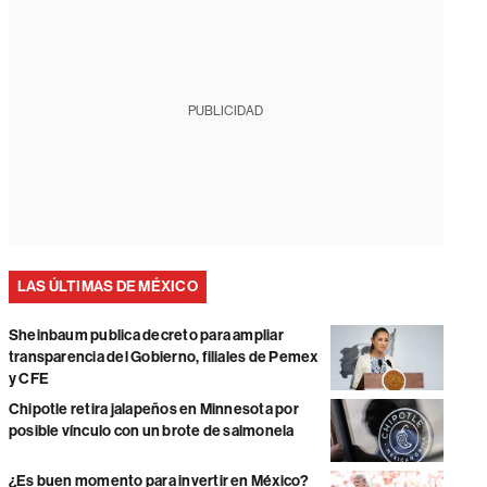
PUBLICIDAD
LAS ÚLTIMAS DE MÉXICO
Sheinbaum publica decreto para ampliar
transparencia del Gobierno, filiales de Pemex
y CFE
Chipotle retira jalapeños en Minnesota por
posible vínculo con un brote de salmonela
¿Es buen momento para invertir en México?