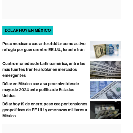
DÓLAR HOY EN MÉXICO
Peso mexicano cae ante el dólar como activo
refugio por guerra entre EE.UU., Israel e Irán
Cuatro monedas de Latinoamérica, entre las
más fuertes frente al dólar en mercados
emergentes
Dólar en México cae a su peor nivel desde
mayo de 2024 ante política de Estados
Unidos
Dólar hoy 19 de enero: peso cae por tensiones
geopolíticas de EE.UU. y amenazas militares a
México