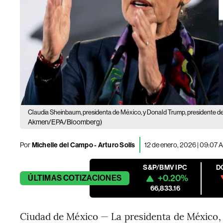
Claudia Sheinbaum, presidenta de México, y Donald Trump, presidente d
Akmen/EPA/Bloomberg)
Por
Michelle del Campo
-
Arturo Solís
12 de enero, 2026 | 09:07 
S&P/BMV IPC
D
+0.20%
ÚLTIMAS
COTIZACIONES
66,833.16
Ciudad de México — La presidenta de México,