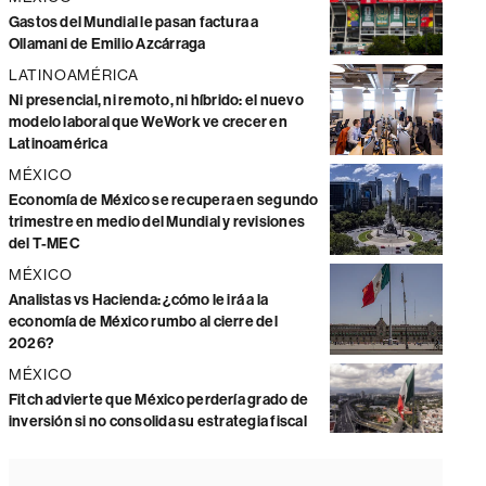
Gastos del Mundial le pasan factura a
Ollamani de Emilio Azcárraga
LATINOAMÉRICA
Ni presencial, ni remoto, ni híbrido: el nuevo
modelo laboral que WeWork ve crecer en
Latinoamérica
MÉXICO
Economía de México se recupera en segundo
trimestre en medio del Mundial y revisiones
del T-MEC
MÉXICO
Analistas vs Hacienda: ¿cómo le irá a la
economía de México rumbo al cierre del
2026?
MÉXICO
Fitch advierte que México perdería grado de
inversión si no consolida su estrategia fiscal