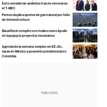
Esto consideran analistas tras no renovarse
el T-MEC
Pemex duplica quema de gas natural por falta
de infraestructura
BlackRock compite con rivales como Apollo
en la puja por proyectos mexicanos
Agenda de la semana: empleo en EE.UU.,
tasas en México y posesión presidencial en
Colombia
PUBLICIDAD