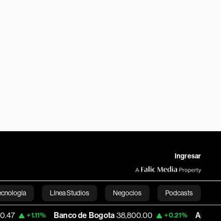
Ingresar
ecnología
Línea Studios
Negocios
Podcasts
Banco de Bogota
38,800.00
Apple
303.27
+1.11%
+0.21%
English