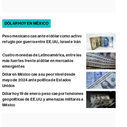
DÓLAR HOY EN MÉXICO
Peso mexicano cae ante el dólar como activo
refugio por guerra entre EE.UU., Israel e Irán
Cuatro monedas de Latinoamérica, entre las
más fuertes frente al dólar en mercados
emergentes
Dólar en México cae a su peor nivel desde
mayo de 2024 ante política de Estados
Unidos
Dólar hoy 19 de enero: peso cae por tensiones
geopolíticas de EE.UU. y amenazas militares a
México