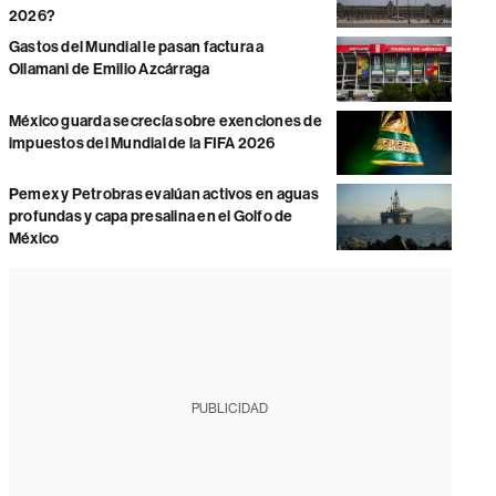
2026?
Gastos del Mundial le pasan factura a
Ollamani de Emilio Azcárraga
México guarda secrecía sobre exenciones de
impuestos del Mundial de la FIFA 2026
Pemex y Petrobras evalúan activos en aguas
profundas y capa presalina en el Golfo de
México
PUBLICIDAD