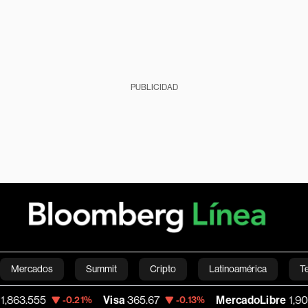
PUBLICIDAD
Mercados
Summit
Cripto
Latinoamérica
T
55
Visa
365.67
MercadoLibre
1,900.47
-0.21%
-0.13%
Green
Economía
Estilo de vida
Mundo
Videos