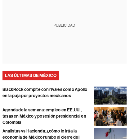
PUBLICIDAD
LAS ÚLTIMAS DE MÉXICO
BlackRock compite con rivales como Apollo
en la puja por proyectos mexicanos
Agenda de la semana: empleo en EE.UU.,
tasas en México y posesión presidencial en
Colombia
Analistas vs Hacienda: ¿cómo le irá a la
economía de México rumbo al cierre del