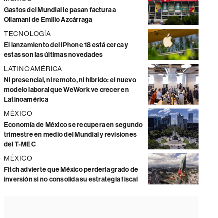
Gastos del Mundial le pasan factura a
Ollamani de Emilio Azcárraga
TECNOLOGÍA
El lanzamiento del iPhone 18 está cerca y
estas son las últimas novedades
LATINOAMÉRICA
Ni presencial, ni remoto, ni híbrido: el nuevo
modelo laboral que WeWork ve crecer en
Latinoamérica
MÉXICO
Economía de México se recupera en segundo
trimestre en medio del Mundial y revisiones
del T-MEC
MÉXICO
Fitch advierte que México perdería grado de
inversión si no consolida su estrategia fiscal