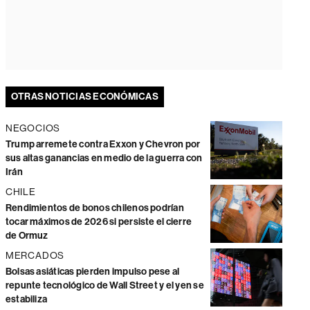
OTRAS NOTICIAS ECONÓMICAS
NEGOCIOS
Trump arremete contra Exxon y Chevron por
sus altas ganancias en medio de la guerra con
Irán
CHILE
Rendimientos de bonos chilenos podrían
tocar máximos de 2026 si persiste el cierre
de Ormuz
MERCADOS
Bolsas asiáticas pierden impulso pese al
repunte tecnológico de Wall Street y el yen se
estabiliza