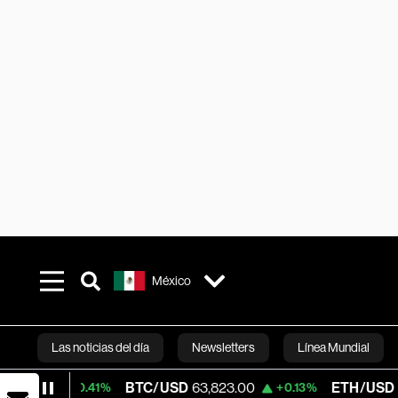
México
Las noticias del día
Newsletters
Línea Mundial
5
BTC/USD
63,823.00
ETH/USD
1,863.5
+0.41%
+0.13%
Bloomberg 