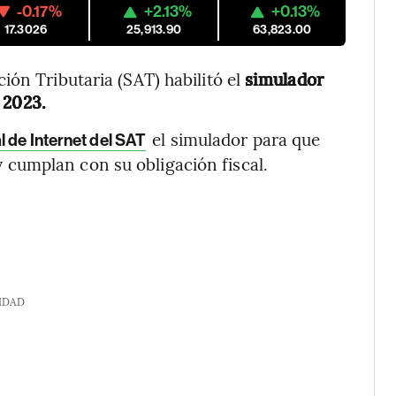
-0.17%
+2.13%
+0.13%
17.3026
25,913.90
63,823.00
ión Tributaria (SAT) habilitó el
simulador
l 2023.
el simulador para que
al de Internet del SAT
 cumplan con su obligación fiscal.
IDAD