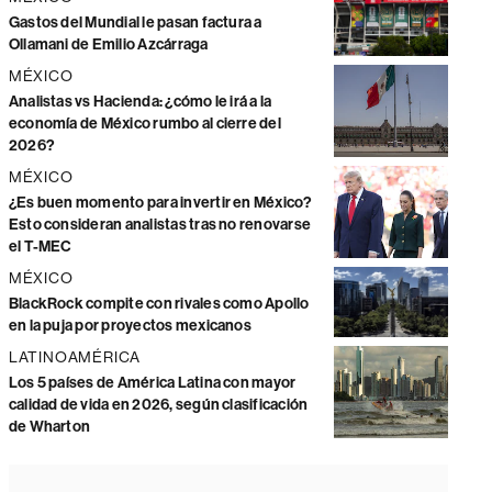
Gastos del Mundial le pasan factura a
Ollamani de Emilio Azcárraga
MÉXICO
Analistas vs Hacienda: ¿cómo le irá a la
economía de México rumbo al cierre del
2026?
MÉXICO
¿Es buen momento para invertir en México?
Esto consideran analistas tras no renovarse
el T-MEC
MÉXICO
BlackRock compite con rivales como Apollo
en la puja por proyectos mexicanos
LATINOAMÉRICA
Los 5 países de América Latina con mayor
calidad de vida en 2026, según clasificación
de Wharton