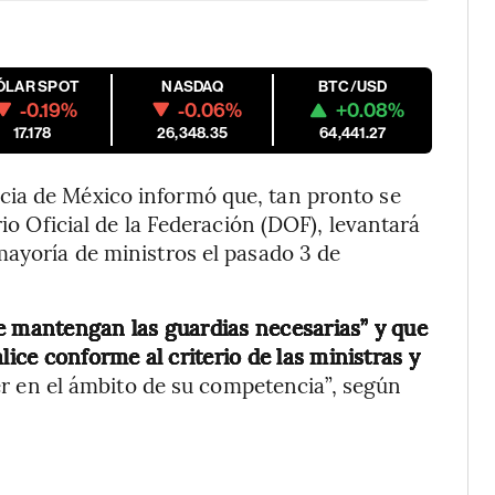
ÓLAR SPOT
NASDAQ
BTC/USD
-0.19%
-0.06%
+0.08%
17.178
26,348.35
64,441.27
cia de México informó que, tan pronto se
rio Oficial de la Federación (DOF), levantará
mayoría de ministros el pasado 3 de
se mantengan las guardias necesarias” y que
lice conforme al criterio de las ministras y
r en el ámbito de su competencia”, según