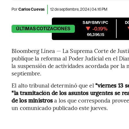
Por
Carlos Cuevas
12 de septiembre, 2024 | 04:16 PM
S&P/BMV IPC
D
-0.19%
ÚLTIMAS
COTIZACIONES
66,396.15
Bloomberg Línea — La Suprema Corte de Justi
publique la reforma al Poder Judicial en el Dia
la suspensión de actividades acordada por la 
septiembre.
El alto tribunal determinó que el
“viernes 13 
“la tramitación de los asuntos urgentes se rea
de los ministros
a los que corresponda provee
un comunicado publicado este jueves.