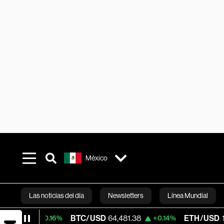
México
Las noticias del día
Newsletters
Línea Mundial
BTC/USD
64,481.38
ETH/USD
1,910.283
+0.16%
+0.14%
Bloomberg 