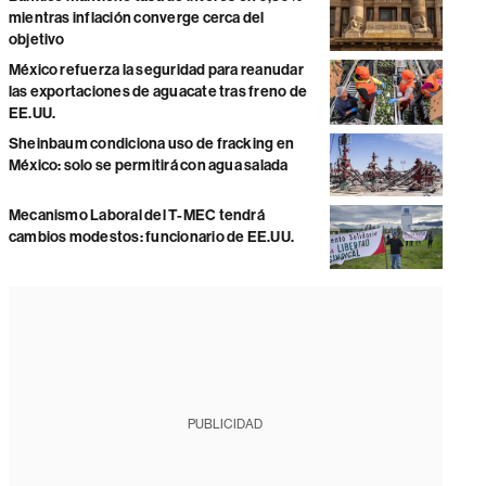
mientras inflación converge cerca del
objetivo
México refuerza la seguridad para reanudar
las exportaciones de aguacate tras freno de
EE.UU.
Sheinbaum condiciona uso de fracking en
México: solo se permitirá con agua salada
Mecanismo Laboral del T-MEC tendrá
cambios modestos: funcionario de EE.UU.
PUBLICIDAD