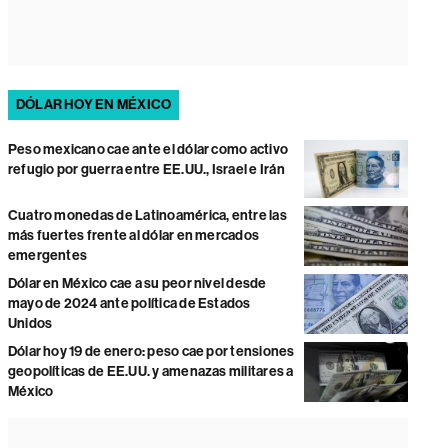
DÓLAR HOY EN MÉXICO
Peso mexicano cae ante el dólar como activo
refugio por guerra entre EE.UU., Israel e Irán
Cuatro monedas de Latinoamérica, entre las
más fuertes frente al dólar en mercados
emergentes
Dólar en México cae a su peor nivel desde
mayo de 2024 ante política de Estados
Unidos
Dólar hoy 19 de enero: peso cae por tensiones
geopolíticas de EE.UU. y amenazas militares a
México