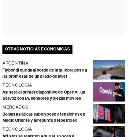
OTRAS NOTICIAS ECONÓMICAS
ARGENTINA
Flybondi queda al borde de la quiebra pese a
las promesas de un aliado de Milei
TECNOLOGÍA
Así será el primer dispositivo de OpenAI: un
altavoz con IA, sensores y piezas móviles
MERCADOS
Bolsas asiáticas suben pese a tensiones en
Medio Oriente y al repunte del petróleo
TECNOLOGÍA
Artistas se resisten a que sus voces y