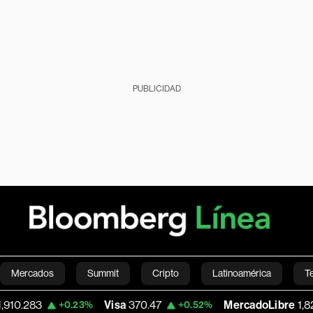
PUBLICIDAD
Mercados
Summit
Cripto
Latinoamérica
T
Visa
370.47
MercadoLibre
1,824.26
+0.23%
+0.52%
-
Green
Economía
Estilo de vida
Mundo
Videos