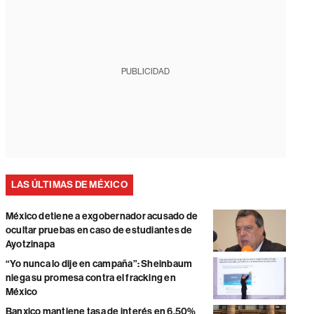
PUBLICIDAD
LAS ÚLTIMAS DE MÉXICO
México detiene a exgobernador acusado de
ocultar pruebas en caso de estudiantes de
Ayotzinapa
“Yo nunca lo dije en campaña”: Sheinbaum
niega su promesa contra el fracking en
México
Banxico mantiene tasa de interés en 6,50%