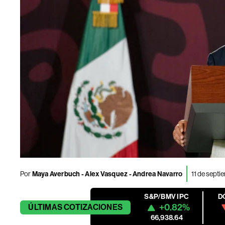
Por
Maya Averbuch - Alex Vasquez - Andrea Navarro
11 de septi
S&P/BMV IPC
D
+0.82%
ÚLTIMAS
COTIZACIONES
66,938.64