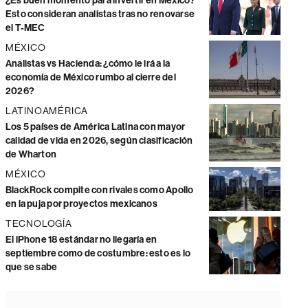
¿Es buen momento para invertir en México?
Esto consideran analistas tras no renovarse
el T-MEC
MÉXICO
Analistas vs Hacienda: ¿cómo le irá a la
economía de México rumbo al cierre del
2026?
LATINOAMÉRICA
Los 5 países de América Latina con mayor
calidad de vida en 2026, según clasificación
de Wharton
MÉXICO
BlackRock compite con rivales como Apollo
en la puja por proyectos mexicanos
TECNOLOGÍA
El iPhone 18 estándar no llegaría en
septiembre como de costumbre: esto es lo
que se sabe