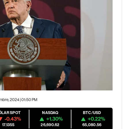
embre, 2024 | 01:50 PM
ÓLAR SPOT
NASDAQ
BTC/USD
-0.43%
+1.30%
+0.22%
17.1355
26,690.62
65,080.56