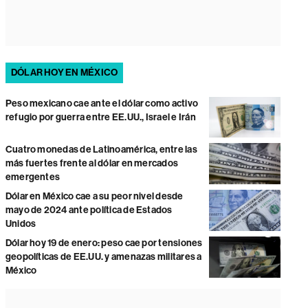
DÓLAR HOY EN MÉXICO
Peso mexicano cae ante el dólar como activo
refugio por guerra entre EE.UU., Israel e Irán
Cuatro monedas de Latinoamérica, entre las
más fuertes frente al dólar en mercados
emergentes
Dólar en México cae a su peor nivel desde
mayo de 2024 ante política de Estados
Unidos
Dólar hoy 19 de enero: peso cae por tensiones
geopolíticas de EE.UU. y amenazas militares a
México