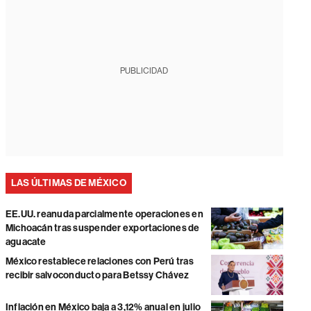
PUBLICIDAD
LAS ÚLTIMAS DE MÉXICO
EE.UU. reanuda parcialmente operaciones en
Michoacán tras suspender exportaciones de
aguacate
México restablece relaciones con Perú tras
recibir salvoconducto para Betssy Chávez
Inflación en México baja a 3,12% anual en julio