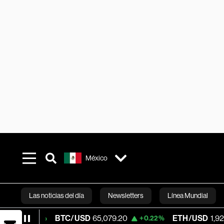
México
Las noticias del día
Newsletters
Línea Mundial
BTC/USD
65,079.20
ETH/USD
1,922.9
+0.02%
+0.22%
Bloomberg 