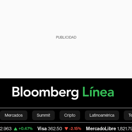
PUBLICIDAD
Mercados
Summit
Cripto
Latinoamérica
T
63
Visa
362.50
MercadoLibre
1,821.795
+0.47%
-2.15%
Green
Economía
Estilo de vida
Mundo
Videos