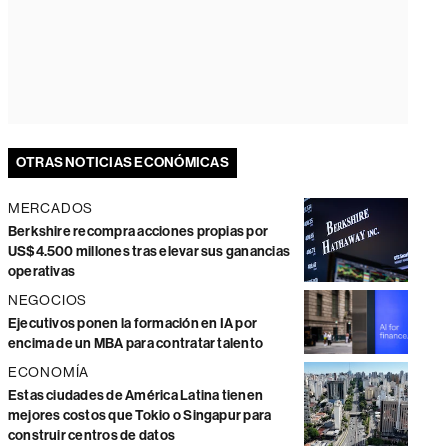
OTRAS NOTICIAS ECONÓMICAS
MERCADOS
Berkshire recompra acciones propias por
US$4.500 millones tras elevar sus ganancias
operativas
NEGOCIOS
Ejecutivos ponen la formación en IA por
encima de un MBA para contratar talento
ECONOMÍA
Estas ciudades de América Latina tienen
mejores costos que Tokio o Singapur para
construir centros de datos