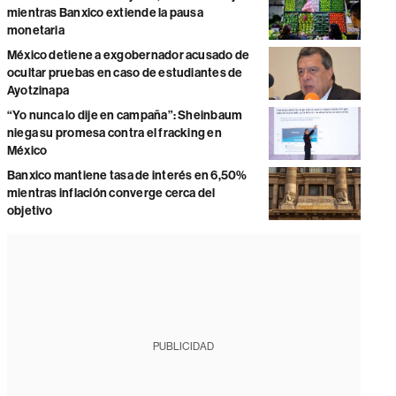
mientras Banxico extiende la pausa
monetaria
México detiene a exgobernador acusado de
ocultar pruebas en caso de estudiantes de
Ayotzinapa
“Yo nunca lo dije en campaña”: Sheinbaum
niega su promesa contra el fracking en
México
Banxico mantiene tasa de interés en 6,50%
mientras inflación converge cerca del
objetivo
PUBLICIDAD