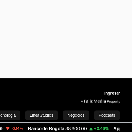
Ingresar
ecnología
Línea Studios
Negocios
Podcasts
Banco de Bogota
38,900.00
Apple
313.3
-0.14%
+0.46%
English