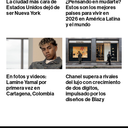
La ciudad más cara de
¿Pensando en mudarte?
Estados Unidos dejó de
Estos son los mejores
ser Nueva York
países para vivir en
2026 en América Latina
y el mundo
En fotos y videos:
Chanel supera a rivales
Lamine Yamal por
del lujo con crecimiento
primera vez en
de dos dígitos,
Cartagena, Colombia
impulsado por los
diseños de Blazy