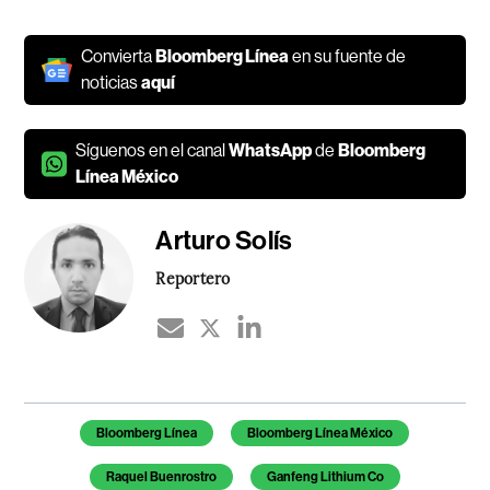
Convierta
Bloomberg Línea
en su fuente de
noticias
aquí
Síguenos en el canal
WhatsApp
de
Bloomberg
Línea México
Arturo Solís
Reportero
Temas de este artículo
Bloomberg Línea
Bloomberg Línea México
Raquel Buenrostro
Ganfeng Lithium Co