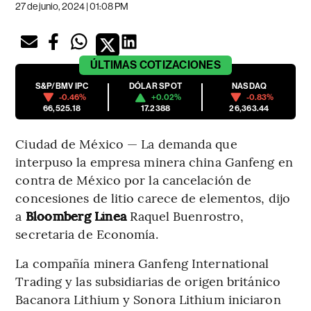
27 de junio, 2024 | 01:08 PM
ÚLTIMAS
COTIZACIONES
S&P/BMV IPC
DÓLAR SPOT
NASDAQ
-0.46%
+0.02%
-0.83%
66,525.18
17.2388
26,363.44
Ciudad de México — La demanda que
interpuso la empresa minera china Ganfeng en
contra de México por la cancelación de
concesiones de litio carece de elementos, dijo
a
Bloomberg Línea
Raquel Buenrostro,
secretaria de Economía.
La compañía minera Ganfeng International
Trading y las subsidiarias de origen británico
Bacanora Lithium y Sonora Lithium iniciaron