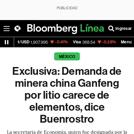
PUBLICIDAD
Ingresar
/USD
-0.41%
Visa
-0.28%
MercadoLibre
1,907.995
368.54
1,
MÉXICO
Exclusiva: Demanda de
minera china Ganfeng
por litio carece de
elementos, dice
Buenrostro
La secretaria de Economía, quien fue designada por la