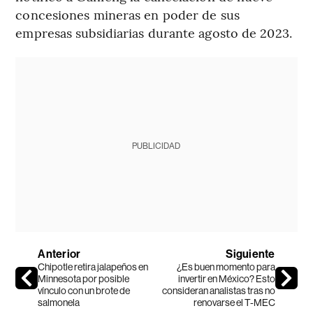
concesiones mineras en poder de sus
empresas subsidiarias durante agosto de 2023.
PUBLICIDAD
Anterior
Siguiente
Chipotle retira jalapeños en
¿Es buen momento para
Minnesota por posible
invertir en México? Esto
vínculo con un brote de
consideran analistas tras no
salmonela
renovarse el T-MEC