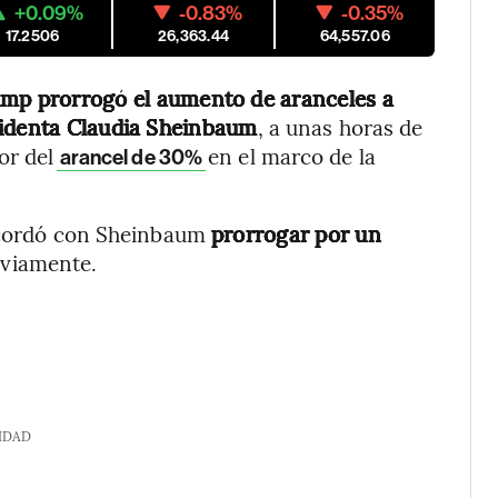
+0.09%
-0.83%
-0.35%
17.2506
26,363.44
64,557.06
ump prorrogó el aumento de aranceles a
sidenta Claudia Sheinbaum
, a unas horas de
or del
en el marco de la
arancel de 30%
 acordó con Sheinbaum
prorrogar por un
eviamente.
IDAD