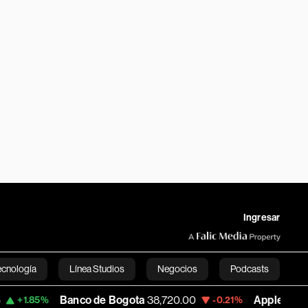
Ingresar
ecnología
Línea Studios
Negocios
Podcasts
Banco de Bogota
38,720.00
Apple
310.94
-0.21%
+0.5
English