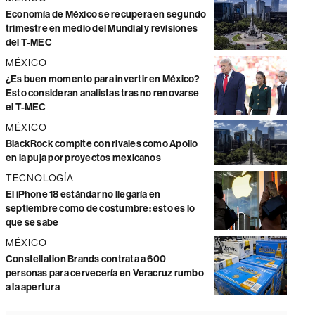
Economía de México se recupera en segundo
trimestre en medio del Mundial y revisiones
del T-MEC
MÉXICO
¿Es buen momento para invertir en México?
Esto consideran analistas tras no renovarse
el T-MEC
MÉXICO
BlackRock compite con rivales como Apollo
en la puja por proyectos mexicanos
TECNOLOGÍA
El iPhone 18 estándar no llegaría en
septiembre como de costumbre: esto es lo
que se sabe
MÉXICO
Constellation Brands contrata a 600
personas para cervecería en Veracruz rumbo
a la apertura