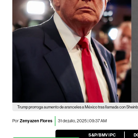
Trump prorroga aumento de aranceles a México tras llamada con Shei
Por
Zenyazen Flores
31 de julio, 2025 | 09:37 AM
S&P/BMV IPC
D