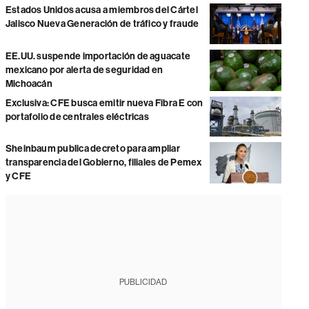
Estados Unidos acusa a miembros del Cártel
Jalisco Nueva Generación de tráfico y fraude
EE.UU. suspende importación de aguacate
mexicano por alerta de seguridad en
Michoacán
Exclusiva: CFE busca emitir nueva Fibra E con
portafolio de centrales eléctricas
Sheinbaum publica decreto para ampliar
transparencia del Gobierno, filiales de Pemex
y CFE
PUBLICIDAD