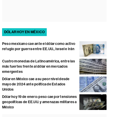
DÓLAR HOY EN MÉXICO
Peso mexicano cae ante el dólar como activo
refugio por guerra entre EE.UU., Israel e Irán
Cuatro monedas de Latinoamérica, entre las
más fuertes frente al dólar en mercados
emergentes
Dólar en México cae a su peor nivel desde
mayo de 2024 ante política de Estados
Unidos
Dólar hoy 19 de enero: peso cae por tensiones
geopolíticas de EE.UU. y amenazas militares a
México