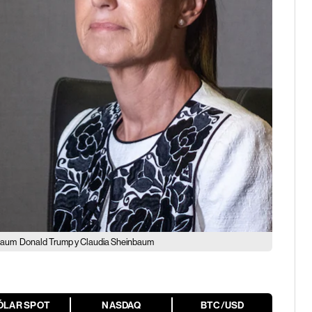
nbaum
Donald Trump y Claudia Sheinbaum
ÓLAR SPOT
NASDAQ
BTC/USD