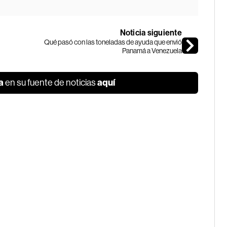
Noticia siguiente
Qué pasó con las toneladas de ayuda que envió
Panamá a Venezuela
a
aquí
en su fuente de noticias