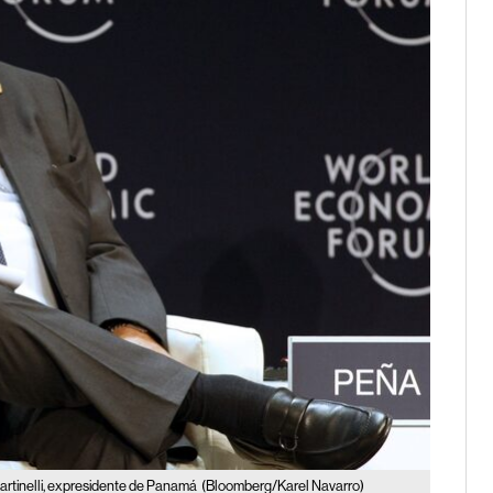
artinelli, expresidente de Panamá
(Bloomberg/Karel Navarro)