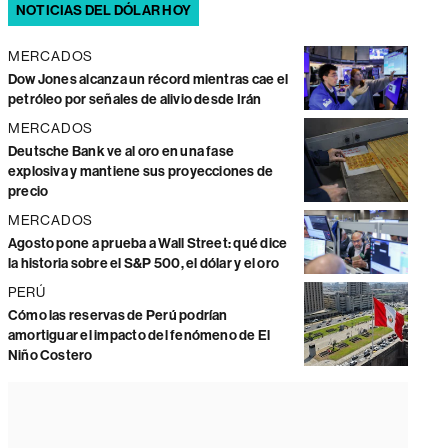
NOTICIAS DEL DÓLAR HOY
MERCADOS
Dow Jones alcanza un récord mientras cae el
petróleo por señales de alivio desde Irán
MERCADOS
Deutsche Bank ve al oro en una fase
explosiva y mantiene sus proyecciones de
precio
MERCADOS
Agosto pone a prueba a Wall Street: qué dice
la historia sobre el S&P 500, el dólar y el oro
PERÚ
Cómo las reservas de Perú podrían
amortiguar el impacto del fenómeno de El
Niño Costero