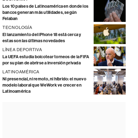
Los 10 países de Latinoamérica en donde los
bancos generan más utilidades, según
Felaban
TECNOLOGÍA
El lanzamiento del iPhone 18 está cerca y
estas son las últimas novedades
LÍNEA DEPORTIVA
La UEFA estudia boicotear torneos de la FIFA
por su plan de abrirse a inversión privada
LATINOAMÉRICA
Ni presencial, ni remoto, ni híbrido: el nuevo
modelo laboral que WeWork ve crecer en
Latinoamérica