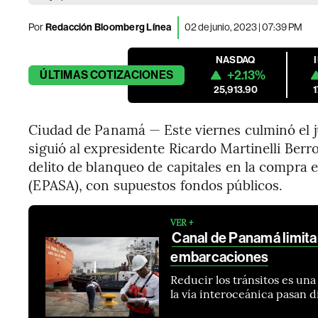
Por
Redacción Bloomberg Línea
02 de junio, 2023 | 07:39 PM
NASDAQ
+2.13%
ÚLTIMAS
COTIZACIONES
25,913.90
Ciudad de Panamá — Este viernes culminó el j
siguió al expresidente Ricardo Martinelli Berr
delito de blanqueo de capitales en la compra
(EPASA), con supuestos fondos públicos.
VER +
Canal de Panamá limitar
embarcaciones
Reducir los tránsitos es un
la vía interoceánica pasan 