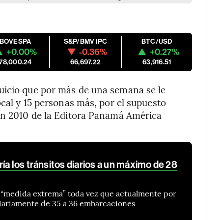
IBOVESPA
S&P/BMV IPC
BTC/USD
+0.00%
-0.36%
+0.27%
178,000.24
66,697.22
63,916.51
uicio que por más de una semana se le
ocal y 15 personas más, por el supuesto
 en 2010 de la Editora Panamá América
ía los tránsitos diarios a un máximo de 28
a “medida extrema” toda vez que actualmente por
diariamente de 35 a 36 embarcaciones