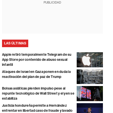
PUBLICIDAD
LAS ÚLTIMAS
Apple retiró temporalmente Telegram de su
App Store por contenido de abuso sexual
infantil
Ataques de Israel en Gaza ponen en duda la
reactivación del plan de paz de Trump
Bolsas asiáticas pierden impulso pese al
repunte tecnológico de Wall Street y el yen se
estabiliza
Justicia hondureña permite a Hernández
enfrentar en libertad caso de fraude y lavado