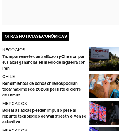
OTRAS NOTICIAS ECONÓMICAS
NEGOCIOS
Trump arremete contra Exxon y Chevron por
sus altas ganancias en medio de la guerra con
Irán
CHILE
Rendimientos de bonos chilenos podrían
tocar máximos de 2026 si persiste el cierre
de Ormuz
MERCADOS
Bolsas asiáticas pierden impulso pese al
repunte tecnológico de Wall Street y el yen se
estabiliza
MERCADOS