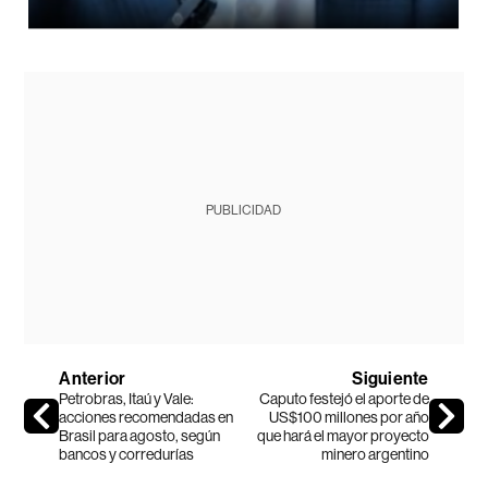
PUBLICIDAD
Anterior
Siguiente
Petrobras, Itaú y Vale:
Caputo festejó el aporte de
acciones recomendadas en
US$100 millones por año
Brasil para agosto, según
que hará el mayor proyecto
bancos y corredurías
minero argentino