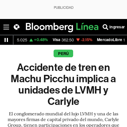
PUBLICIDAD
Ingresar
+0.48%
Visa
-2.15%
MercadoLibre
-
.025
362.50
1,821.795
PERÚ
Accidente de tren en
Machu Picchu implica a
unidades de LVMH y
Carlyle
El conglomerado mundial del lujo LVMH y una de las
mayores firmas de capital privado del mundo, Carlyle
Group, tienen participaciones en los operadores que