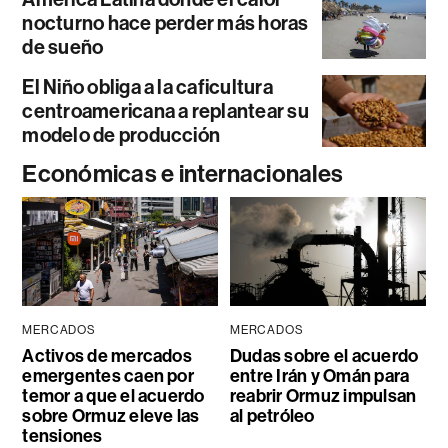
nocturno hace perder más horas
de sueño
El Niño obliga a la caficultura
centroamericana a replantear su
modelo de producción
Económicas e internacionales
MERCADOS
MERCADOS
Activos de mercados
Dudas sobre el acuerdo
emergentes caen por
entre Irán y Omán para
temor a que el acuerdo
reabrir Ormuz impulsan
sobre Ormuz eleve las
al petróleo
tensiones