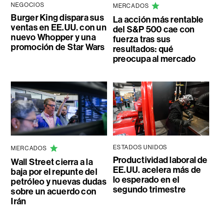
NEGOCIOS
MERCADOS
Burger King dispara sus
La acción más rentable
ventas en EE.UU. con un
del S&P 500 cae con
nuevo Whopper y una
fuerza tras sus
promoción de Star Wars
resultados: qué
preocupa al mercado
ESTADOS UNIDOS
MERCADOS
Productividad laboral de
Wall Street cierra a la
EE.UU. acelera más de
baja por el repunte del
lo esperado en el
petróleo y nuevas dudas
segundo trimestre
sobre un acuerdo con
Irán