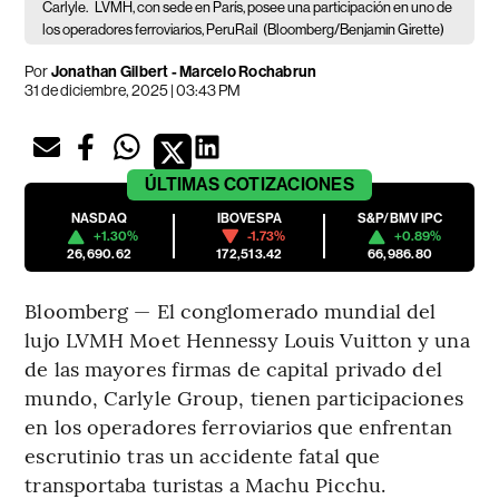
Carlyle.
LVMH, con sede en París, posee una participación en uno de
los operadores ferroviarios, PeruRail
(Bloomberg/Benjamin Girette)
Por
Jonathan Gilbert - Marcelo Rochabrun
31 de diciembre, 2025 | 03:43 PM
ÚLTIMAS
COTIZACIONES
NASDAQ
IBOVESPA
S&P/BMV IPC
+1.30%
-1.73%
+0.89%
26,690.62
172,513.42
66,986.80
Bloomberg — El conglomerado mundial del
lujo LVMH Moet Hennessy Louis Vuitton y una
de las mayores firmas de capital privado del
mundo, Carlyle Group, tienen participaciones
en los operadores ferroviarios que enfrentan
escrutinio tras un accidente fatal que
transportaba turistas a Machu Picchu.