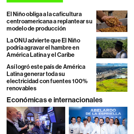
El Niño obliga a la caficultura
centroamericana a replantear su
modelo de producción
La ONU advierte que El Niño
podría agravar el hambre en
América Latina y el Caribe
Así logró este país de América
Latina generar toda su
electricidad con fuentes 100%
renovables
Económicas e internacionales