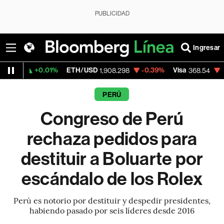
PUBLICIDAD
Ingresar
0.01%
ETH/USD
-0.39%
Visa
-0.28%
Me
1,908.298
368.54
PERÚ
Congreso de Perú
rechaza pedidos para
destituir a Boluarte por
escándalo de los Rolex
Perú es notorio por destituir y despedir presidentes,
habiendo pasado por seis líderes desde 2016