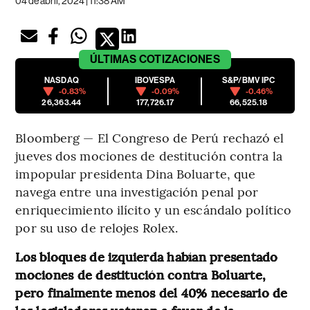
04 de abril, 2024 | 11:38 AM
ÚLTIMAS
COTIZACIONES
NASDAQ
IBOVESPA
S&P/BMV IPC
-0.83%
-0.09%
-0.46%
26,363.44
177,726.17
66,525.18
Bloomberg — El Congreso de Perú rechazó el
jueves dos mociones de destitución contra la
impopular presidenta Dina Boluarte, que
navega entre una investigación penal por
enriquecimiento ilícito y un escándalo político
por su uso de relojes Rolex.
Los bloques de izquierda habían presentado
mociones de destitución contra Boluarte,
pero finalmente menos del 40% necesario de