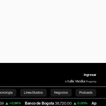
Ingresar
ecnología
Línea Studios
Negocios
Podcasts
Banco de Bogota
38,720.00
Apple
307.79
96%
0.00%
-
English