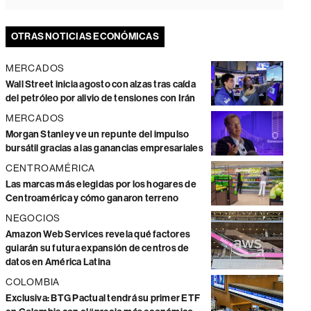
OTRAS NOTICIAS ECONÓMICAS
MERCADOS
Wall Street inicia agosto con alzas tras caída
del petróleo por alivio de tensiones con Irán
MERCADOS
Morgan Stanley ve un repunte del impulso
bursátil gracias a las ganancias empresariales
CENTROAMÉRICA
Las marcas más elegidas por los hogares de
Centroamérica y cómo ganaron terreno
NEGOCIOS
Amazon Web Services revela qué factores
guiarán su futura expansión de centros de
datos en América Latina
COLOMBIA
Exclusiva: BTG Pactual tendrá su primer ETF