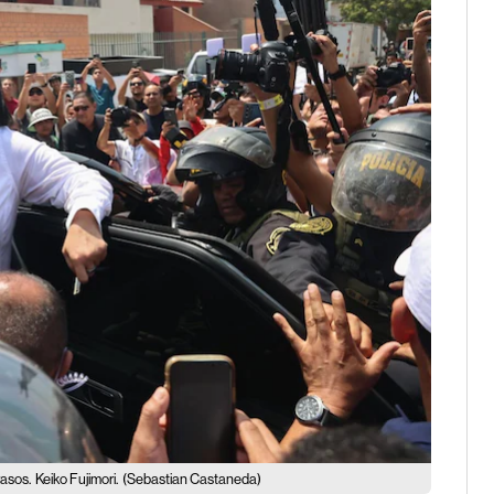
rasos.
Keiko Fujimori.
(Sebastian Castaneda)