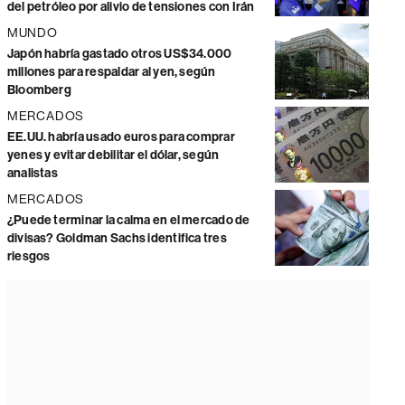
del petróleo por alivio de tensiones con Irán
MUNDO
Japón habría gastado otros US$34.000
millones para respaldar al yen, según
Bloomberg
MERCADOS
EE.UU. habría usado euros para comprar
yenes y evitar debilitar el dólar, según
analistas
MERCADOS
¿Puede terminar la calma en el mercado de
divisas? Goldman Sachs identifica tres
riesgos