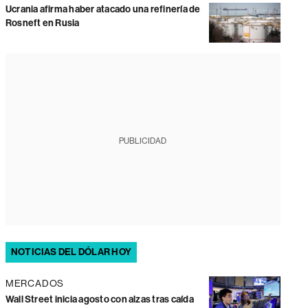
Ucrania afirma haber atacado una refinería de
Rosneft en Rusia
PUBLICIDAD
NOTICIAS DEL DÓLAR HOY
MERCADOS
Wall Street inicia agosto con alzas tras caída