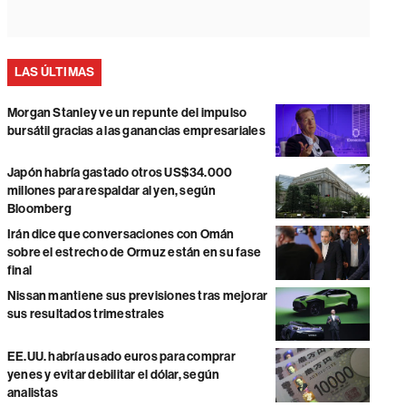
LAS ÚLTIMAS
Morgan Stanley ve un repunte del impulso
bursátil gracias a las ganancias empresariales
Japón habría gastado otros US$34.000
millones para respaldar al yen, según
Bloomberg
Irán dice que conversaciones con Omán
sobre el estrecho de Ormuz están en su fase
final
Nissan mantiene sus previsiones tras mejorar
sus resultados trimestrales
EE.UU. habría usado euros para comprar
yenes y evitar debilitar el dólar, según
analistas