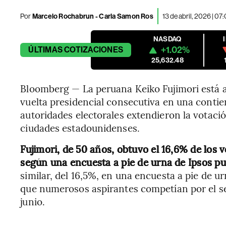
Por
Marcelo Rochabrun - Carla Samon Ros
13 de abril, 2026 | 0
NASDAQ
+1.02%
ÚLTIMAS
COTIZACIONES
25,632.48
Bloomberg — La peruana Keiko Fujimori está 
vuelta presidencial consecutiva en una conti
autoridades electorales extendieron la votación
ciudades estadounidenses.
Fujimori, de 50 años, obtuvo el 16,6% de los 
según una encuesta a pie de urna de Ipsos pu
similar, del 16,5%, en una encuesta a pie de
que numerosos aspirantes competían por el s
junio.