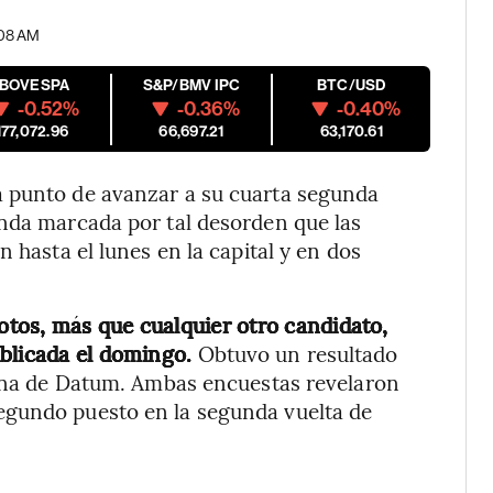
7:08 AM
IBOVESPA
S&P/BMV IPC
BTC/USD
-0.52%
-0.36%
-0.40%
177,072.96
66,697.21
63,170.61
a punto de avanzar a su cuarta segunda
enda marcada por tal desorden que las
 hasta el lunes en la capital y en dos
votos, más que cualquier otro candidato,
blicada el domingo.
Obtuvo un resultado
 urna de Datum. Ambas encuestas revelaron
egundo puesto en la segunda vuelta de