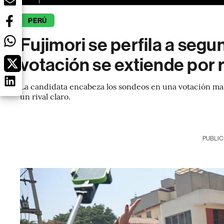
PERÚ
Fujimori se perfila a segu
votación se extiende por 
La candidata encabeza los sondeos en una votación marc
un rival claro.
PUBLIC