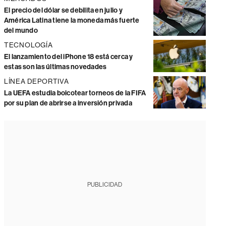
El precio del dólar se debilita en julio y
América Latina tiene la moneda más fuerte
del mundo
TECNOLOGÍA
El lanzamiento del iPhone 18 está cerca y
estas son las últimas novedades
LÍNEA DEPORTIVA
La UEFA estudia boicotear torneos de la FIFA
por su plan de abrirse a inversión privada
PUBLICIDAD