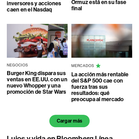
Ormuz está en su fase
inversores y acciones
final
caen en el Nasdaq
NEGOCIOS
MERCADOS
Burger King dispara sus
La acción más rentable
ventas en EE.UU. con un
del S&P 500 cae con
nuevo Whopper y una
fuerza tras sus
promoción de Star Wars
resultados: qué
preocupa al mercado
Cargar más
Lujos y vida en Bloomberg Línea