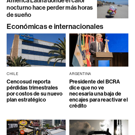
América Latina donde el calor
nocturno hace perder más horas
de sueño
Económicas e internacionales
CHILE
ARGENTINA
Cencosud reporta
Presidente del BCRA
pérdidas trimestrales
dice que no ve
por costos de su nuevo
necesaria una baja de
plan estratégico
encajes para reactivar el
crédito