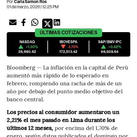
Por
Carla Samon Ros
01 de marzo, 2026 | 12:25 PM
ÚLTIMAS
COTIZACIONES
NASDAQ
IBOVESPA
S&P/BMV IPC
+1.30%
-1.73%
+0.82%
26,690.62
172,513.42
66,938.64
Bloomberg — La inflación en la capital de Perú
aumentó más rápido de lo esperado en
febrero, rompiendo una racha de más de un
año por debajo del punto medio objetivo del
banco central.
Los precios al consumidor aumentaron un
2,21% el mes pasado en Lima durante los
últimos 12 meses,
por encima del 1,70% de
enero, según datos publicados el domingo por