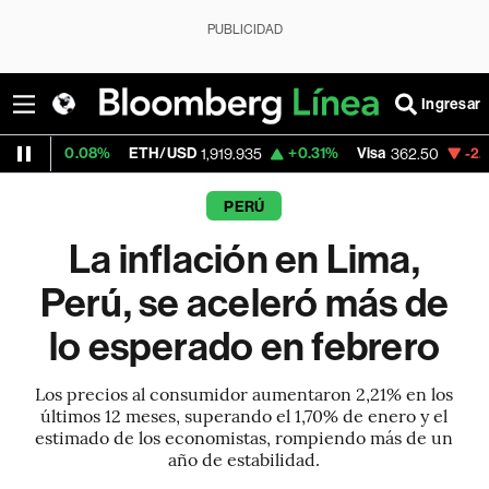
PUBLICIDAD
Ingresar
8%
ETH/USD
+0.31%
Visa
-2.15%
Mercad
1,919.935
362.50
PERÚ
La inflación en Lima,
Perú, se aceleró más de
lo esperado en febrero
Los precios al consumidor aumentaron 2,21% en los
últimos 12 meses, superando el 1,70% de enero y el
estimado de los economistas, rompiendo más de un
año de estabilidad.