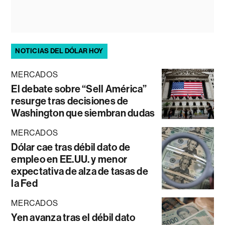
NOTICIAS DEL DÓLAR HOY
MERCADOS
El debate sobre “Sell América”
resurge tras decisiones de
Washington que siembran dudas
MERCADOS
Dólar cae tras débil dato de
empleo en EE.UU. y menor
expectativa de alza de tasas de
la Fed
MERCADOS
Yen avanza tras el débil dato