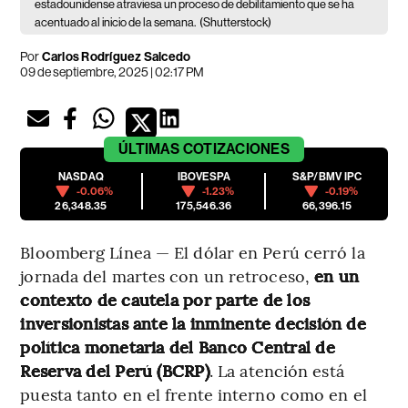
estadounidense atraviesa un proceso de debilitamiento que se ha
acentuado al inicio de la semana.
(Shutterstock)
Por
Carlos Rodríguez Salcedo
09 de septiembre, 2025 | 02:17 PM
ÚLTIMAS
COTIZACIONES
NASDAQ
IBOVESPA
S&P/BMV IPC
-0.06%
-1.23%
-0.19%
26,348.35
175,546.36
66,396.15
Bloomberg Línea — El dólar en Perú cerró la
jornada del martes con un retroceso,
en un
contexto de cautela por parte de los
inversionistas ante la inminente decisión de
política monetaria del Banco Central de
Reserva del Perú (BCRP)
. La atención está
puesta tanto en el frente interno como en el