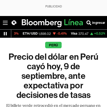
PUBLICIDAD
Ingresar
TH/USD
-0.41%
Visa
+0.52%
MercadoLibre
1,898.02
370.47
1
PERÚ
Precio del dólar en Perú
cayó hoy, 9 de
septiembre, ante
expectativa por
decisiones de tasas
El billete verde retrocedió en el mercado peruano en