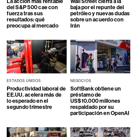
La acción más rentable
Wall Street cierra a la
del S&P 500 cae con
baja por el repunte del
fuerza tras sus
petróleo y nuevas dudas
resultados: qué
sobre un acuerdo con
preocupa al mercado
Irán
ESTADOS UNIDOS
NEGOCIOS
Productividad laboral de
SoftBank obtiene un
EE.UU. acelera más de
préstamo de
lo esperado en el
US$10.000 millones
segundo trimestre
respaldado por su
participación en OpenAI