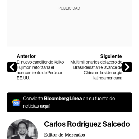
PUBLICIDAD
Anterior
Siguiente
El nuevo canciller de Keiko
Multimillonarios del acero de
Fujimori reforzaría el
Brasil desafían el avance de
acercamiento de Perú con
China en la siderurgia
EE.UU.
latinoamericana
Convierta
Bloomberg Línea
en su fuente de
noticias
aquí
Carlos Rodríguez Salcedo
Editor de Mercados