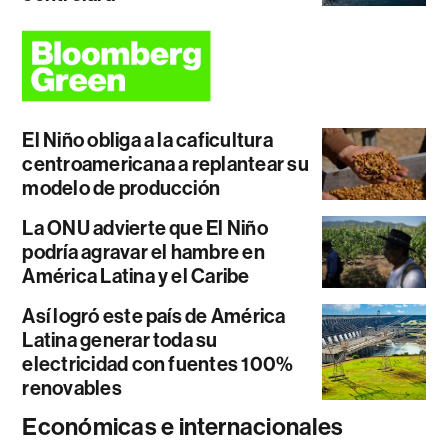
El Niño obliga a la caficultura
centroamericana a replantear su
modelo de producción
La ONU advierte que El Niño
podría agravar el hambre en
América Latina y el Caribe
Así logró este país de América
Latina generar toda su
electricidad con fuentes 100%
renovables
Económicas e internacionales