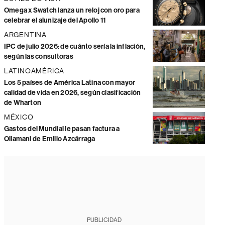
Omega x Swatch lanza un reloj con oro para
celebrar el alunizaje del Apollo 11
ARGENTINA
IPC de julio 2026: de cuánto sería la inflación,
según las consultoras
LATINOAMÉRICA
Los 5 países de América Latina con mayor
calidad de vida en 2026, según clasificación
de Wharton
MÉXICO
Gastos del Mundial le pasan factura a
Ollamani de Emilio Azcárraga
PUBLICIDAD