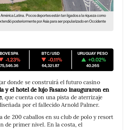
 América Latina.
Pocos deportes están tan ligados a la riqueza como
 extendió posteriormente por Asia para ser popularizado en Occidente
IBOVESPA
BTC/USD
URUGUAY PESO
-1.23%
-0.11%
+0.02%
175,546.36
64,321.87
40.265
ar donde se construirá el futuro casino
a y el hotel de lujo Fasano inauguraron en
e
, que cuenta con una pista de aterrizaje
iseñada por el fallecido Arnold Palmer.
ca de 200 caballos en su club de polo y resort
 de primer nivel. En la costa, el