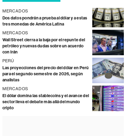
MERCADOS
Dos datos pondrán a prueba al dólar y a estas
tres monedas de América Latina
MERCADOS
Wall Street cierra a la baja por el repunte del
petróleo y nuevas dudas sobre un acuerdo
con Irán
PERÚ
Las proyecciones del precio del dólar en Perú
para el segundo semestre de 2026, según
analistas
MERCADOS
El dólar domina las stablecoins y el avance del
sector lleva el debate más allá del mundo
cripto