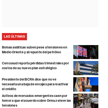
LAS ÚLTIMAS
Bolsas asiáticas suben pese a tensiones en
Medio Oriente y al repunte del petróleo
Cencosud reporta pérdidas trimestrales por
costos de su nuevo plan estratégico
Presidente del BCRA dice que no ve
necesaria una baja de encajes para reactivar
el crédito
Activos de mercados emergentes caen por
temor a que el acuerdo sobre Ormuz eleve las
tensiones