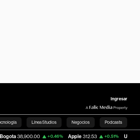
Ingresar
ecnología
Línea Studios
Negocios
Podcasts
,900.00
Apple
312.53
USD COP
3,159.3
+0.46%
+0.51%
English