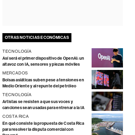
OTRAS NOTICIAS ECONÓMICAS
TECNOLOGÍA
Así será el primer dispositivo de OpenAI: un
altavoz con IA, sensores y piezas móviles
MERCADOS
Bolsas asiáticas suben pese a tensiones en
Medio Oriente y al repunte del petróleo
TECNOLOGÍA
Artistas se resisten a que sus voces y
canciones sean usadas para entrenar a la IA
COSTA RICA
En qué consiste la propuesta de Costa Rica
para resolver la disputa comercial con