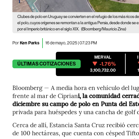
Clubes de polo en Uruguay se convierten en el refugio de los más ricos de
el polo, cuyos orígenes se remontan a la antigua Persia, desde donde se
por el Imperio británico en el siglo XIX.
(Bloomberg/Mauricio Zina)
Por
Ken Parks
16 de mayo, 2025 | 07:23 PM
MERVAL
-1.76%
ÚLTIMAS
COTIZACIONES
3,100,732.00
Bloomberg — A media hora en vehículo del lug
frente al mar de Ciprian
i, la comunidad cerrad
diciembre su campo de polo en Punta del Est
privada para huéspedes y una cancha de golf d
Cerca de allí, Estancia Santa Cruz recibió cer
de 100 hectáreas, que cuenta con césped Tifton