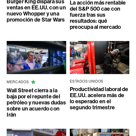
Burger King dispara sus
La acción más rentable
ventas en EE.UU. con un
del S&P 500 cae con
nuevo Whopper y una
fuerza tras sus
promoción de Star Wars
resultados: qué
preocupa al mercado
ESTADOS UNIDOS
MERCADOS
Productividad laboral de
Wall Street cierra a la
EE.UU. acelera más de
baja por el repunte del
lo esperado en el
petróleo y nuevas dudas
segundo trimestre
sobre un acuerdo con
Irán