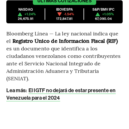
ÚLTIMAS
COTIZACIONES
NASDAQ
IBOVESPA
S&P/BMV IPC
+1.24%
-1.54%
+1.05%
26,675.91
172,847.81
67,090.04
Bloomberg Línea — La ley nacional indica que
el
Registro Único de Información Fiscal (RIF)
es un documento que identifica a los
ciudadanos venezolanos como contribuyentes
ante el Servicio Nacional Integrado de
Administración Aduanera y Tributaria
(SENIAT).
Lea más
:
El IGTF no dejará de estar presente en
Venezuela para el 2024