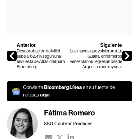
Anterior
Siguiente
Desaprobación de Milei
Las manos que volvieron a La
sube al 62,4% según una
Guaira: enfermeros
encuesta de AtlasIntel para
venezolanos regresan desde
Bloomberg
Argentina para ayudar
Convierta
Bloomberg Línea
en su fuente de
noticias
aquí
Fátima Romero
SEO Content Producer