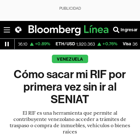
PUBLICIDAD
Ingresar
+0.89%
ETH/USD
+0.76%
Visa
-1.5
.10
1,920.363
364.61
VENEZUELA
Cómo sacar mi RIF por
primera vez sin ir al
SENIAT
El RIF es una herramienta que permite al
contribuyente venezolano acceder a trámites de
traspaso o compra de inmuebles, vehículos o bienes
raíces