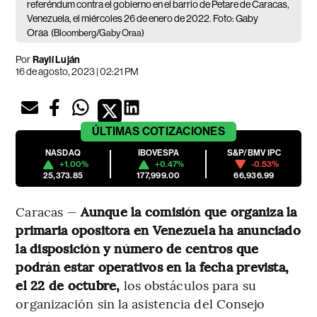
referéndum contra el gobierno en el barrio de Petare de Caracas,
Venezuela, el miércoles 26 de enero de 2022. Foto: Gaby
Oraa
(Bloomberg/Gaby Oraa)
Por
Raylí Luján
16 de agosto, 2023 | 02:21 PM
ÚLTIMAS
COTIZACIONES
NASDAQ
IBOVESPA
S&P/BMV IPC
+1.00%
+0.47%
-0.53%
25,373.85
177,999.00
66,936.99
Caracas —
Aunque la comisión que organiza la
primaria opositora en Venezuela ha anunciado
la disposición y número de centros que
podrán estar operativos en la fecha prevista,
el 22 de octubre,
los obstáculos para su
organización sin la asistencia del Consejo