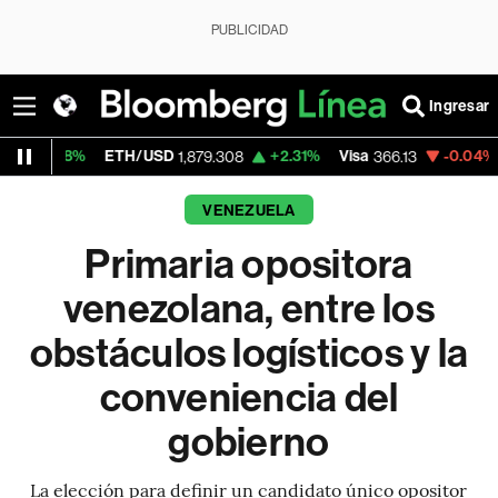
PUBLICIDAD
Ingresar
ETH/USD
+2.31%
Visa
-0.04%
MercadoLi
1,879.308
366.13
VENEZUELA
Primaria opositora
venezolana, entre los
obstáculos logísticos y la
conveniencia del
gobierno
La elección para definir un candidato único opositor