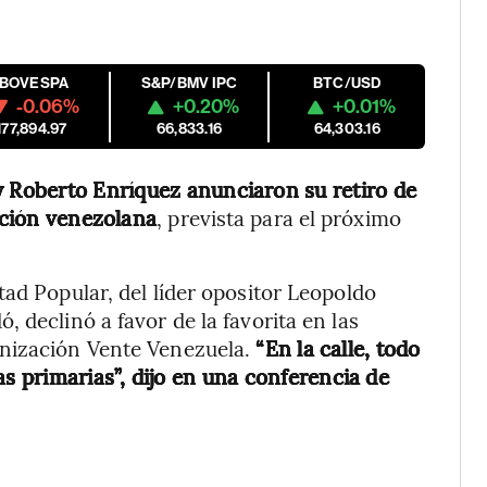
IBOVESPA
S&P/BMV IPC
BTC/USD
-0.06%
+0.20%
+0.01%
177,894.97
66,833.16
64,303.16
 Roberto Enríquez anunciaron su retiro de
sición venezolana
, prevista para el próximo
tad Popular, del líder opositor Leopoldo
 declinó a favor de la favorita en las
anización Vente Venezuela.
“En la calle, todo
as primarias”, dijo en una conferencia de