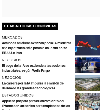
OTRAS NOTICIAS ECONÓMICAS
MERCADOS
Acciones asiáticas avanzan por la IA mientras
cae el petróleo ante posible acuerdo entre
EE.UU. e Irán
NEGOCIOS
El auge de la IA se extiende a las acciones
industriales, según Wells Fargo
NEGOCIOS
La carrera por la IA impulsa la emisión de
deuda de las grandes tecnológicas
ESTADOS UNIDOS
Apple se prepara para el lanzamiento del
iPhone con un sorteo para empleados de las