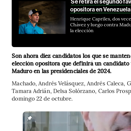
Se retira el segundo fa
opositora en Venezuela
Henrique Capriles, dos vec
Chávez y luego contra Maduro
la elección
Son ahora diez candidatos los que se mante
elección opositora que definirá un candidato 
Maduro en las presidenciales de 2024.
Machado, Andrés Velásquez, Andrés Caleca, Glo
Tamara Adrián, Delsa Solórzano, Carlos Prospe
domingo 22 de octubre.