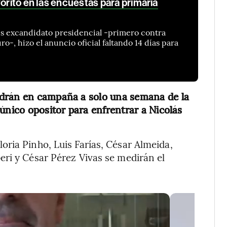
vorito en las encuestas para primaria
es excandidato presidencial -primero contra
-, hizo el anuncio oficial faltando 14 días para
ndrán en campaña a solo una semana de la
único opositor para enfrentrar a Nicolás
ria Pinho, Luis Farías, César Almeida,
ri y César Pérez Vivas se medirán el