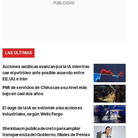
PUBLICIDAD
LAS ÚLTIMAS
Acciones asiáticas avanzan por la IA mientras
cae el petróleo ante posible acuerdo entre
EE.UU. e Irán
PMI de servicios de China cae a su nivel más
bajo en casi dos años
El auge de la IA se extiende a las acciones
industriales, según Wells Fargo
Sheinbaum publica decreto para ampliar
transparencia del Gobierno, filiales de Pemex