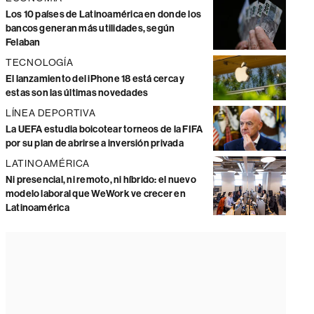
Los 10 países de Latinoamérica en donde los
bancos generan más utilidades, según
Felaban
TECNOLOGÍA
El lanzamiento del iPhone 18 está cerca y
estas son las últimas novedades
LÍNEA DEPORTIVA
La UEFA estudia boicotear torneos de la FIFA
por su plan de abrirse a inversión privada
LATINOAMÉRICA
Ni presencial, ni remoto, ni híbrido: el nuevo
modelo laboral que WeWork ve crecer en
Latinoamérica