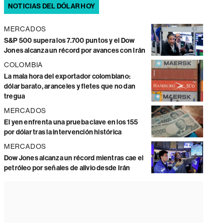
NOTICIAS DEL DÓLAR HOY
MERCADOS
S&P 500 supera los 7.700 puntos y el Dow
Jones alcanza un récord por avances con Irán
COLOMBIA
La mala hora del exportador colombiano:
dólar barato, aranceles y fletes que no dan
tregua
MERCADOS
El yen enfrenta una prueba clave en los 155
por dólar tras la intervención histórica
MERCADOS
Dow Jones alcanza un récord mientras cae el
petróleo por señales de alivio desde Irán