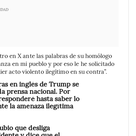
IDAD
etro en X ante las palabras de su homólogo
za en mi pueblo y por eso le he solicitado
er acto violento ilegítimo en su contra”.
bras en inglés de Trump se
a prensa nacional. Por
 responderé hasta saber lo
nte la amenaza ilegítima
ubio que desliga
idente y dice que el…