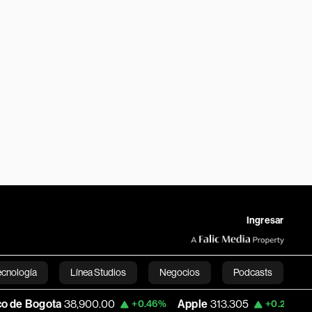
Ingresar
ecnología
Línea Studios
Negocios
Podcasts
ota
38,900.00
Apple
313.305
USD CO
+0.46%
+0.25%
English