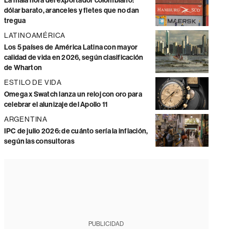
La mala hora del exportador colombiano:
dólar barato, aranceles y fletes que no dan
tregua
LATINOAMÉRICA
Los 5 países de América Latina con mayor
calidad de vida en 2026, según clasificación
de Wharton
ESTILO DE VIDA
Omega x Swatch lanza un reloj con oro para
celebrar el alunizaje del Apollo 11
ARGENTINA
IPC de julio 2026: de cuánto sería la inflación,
según las consultoras
PUBLICIDAD