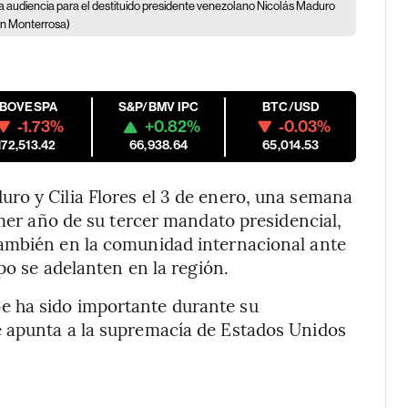
na audiencia para el destituido presidente venezolano Nicolás Maduro
an Monterrosa)
IBOVESPA
S&P/BMV IPC
BTC/USD
-1.73%
+0.82%
-0.03%
172,513.42
66,938.64
65,014.53
ro y Cilia Flores el 3 de enero, una semana
imer año de su tercer mandato presidencial,
ambién en la comunidad internacional ante
po se adelanten en la región.
 ha sido importante durante su
 apunta a la supremacía de Estados Unidos