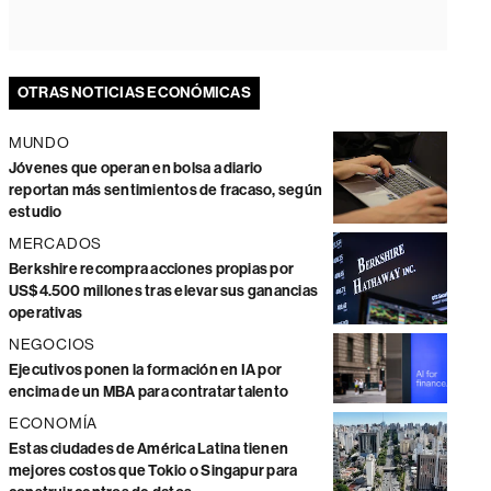
OTRAS NOTICIAS ECONÓMICAS
MUNDO
Jóvenes que operan en bolsa a diario
reportan más sentimientos de fracaso, según
estudio
MERCADOS
Berkshire recompra acciones propias por
US$4.500 millones tras elevar sus ganancias
operativas
NEGOCIOS
Ejecutivos ponen la formación en IA por
encima de un MBA para contratar talento
ECONOMÍA
Estas ciudades de América Latina tienen
mejores costos que Tokio o Singapur para