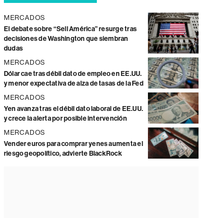
MERCADOS
El debate sobre “Sell América” resurge tras
decisiones de Washington que siembran
dudas
MERCADOS
Dólar cae tras débil dato de empleo en EE.UU.
y menor expectativa de alza de tasas de la Fed
MERCADOS
Yen avanza tras el débil dato laboral de EE.UU.
y crece la alerta por posible intervención
MERCADOS
Vender euros para comprar yenes aumenta el
riesgo geopolítico, advierte BlackRock