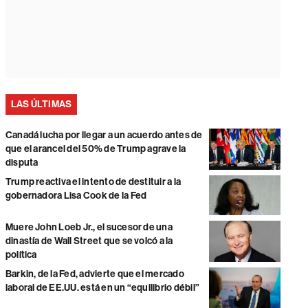
LAS ÚLTIMAS
Canadá lucha por llegar a un acuerdo antes de
que el arancel del 50% de Trump agrave la
disputa
Trump reactiva el intento de destituir a la
gobernadora Lisa Cook de la Fed
Muere John Loeb Jr., el sucesor de una
dinastía de Wall Street que se volcó a la
política
Barkin, de la Fed, advierte que el mercado
laboral de EE.UU. está en un “equilibrio débil”