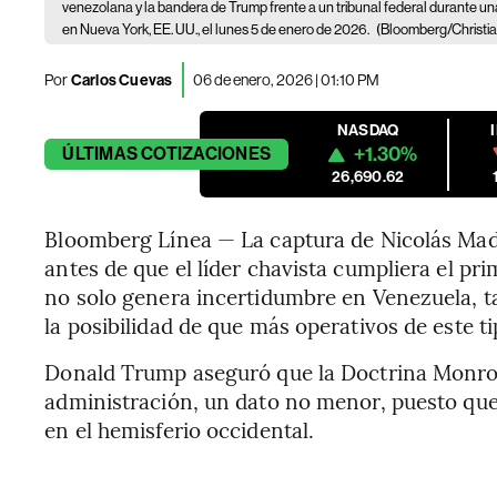
venezolana y la bandera de Trump frente a un tribunal federal durante u
en Nueva York, EE. UU., el lunes 5 de enero de 2026.
(Bloomberg/Christi
Por
Carlos Cuevas
06 de enero, 2026 | 01:10 PM
NASDAQ
+1.30%
ÚLTIMAS
COTIZACIONES
26,690.62
Bloomberg Línea — La captura de Nicolás Madu
antes de que el líder chavista cumpliera el pr
no solo genera incertidumbre en Venezuela, t
la posibilidad de que más operativos de este ti
Donald Trump aseguró que la Doctrina Monroe
administración, un dato no menor, puesto que
en el hemisferio occidental.