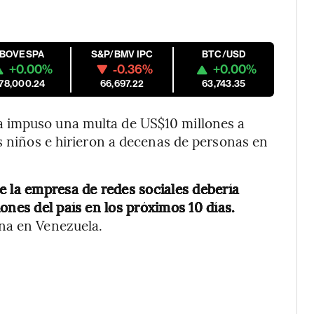
IBOVESPA
S&P/BMV IPC
BTC/USD
+0.00%
-0.36%
+0.00%
178,000.24
66,697.22
63,743.35
 impuso una multa de US$10 millones a
es niños e hirieron a decenas de personas en
ue la empresa de redes sociales debería
ones del país en los próximos 10 días.
na en Venezuela.