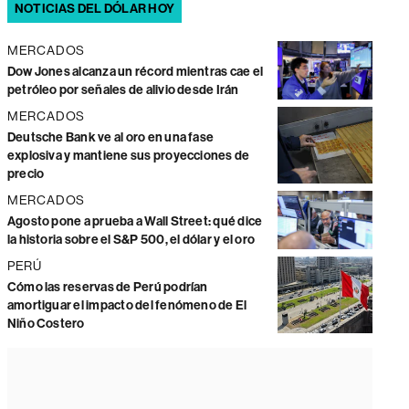
NOTICIAS DEL DÓLAR HOY
MERCADOS
Dow Jones alcanza un récord mientras cae el
petróleo por señales de alivio desde Irán
MERCADOS
Deutsche Bank ve al oro en una fase
explosiva y mantiene sus proyecciones de
precio
MERCADOS
Agosto pone a prueba a Wall Street: qué dice
la historia sobre el S&P 500, el dólar y el oro
PERÚ
Cómo las reservas de Perú podrían
amortiguar el impacto del fenómeno de El
Niño Costero