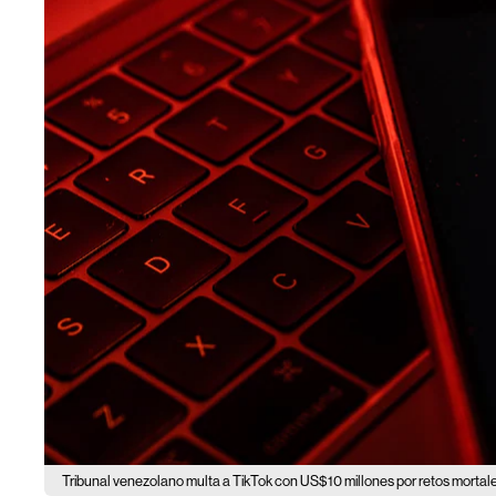
Tribunal venezolano multa a TikTok con US$10 millones por retos mortal