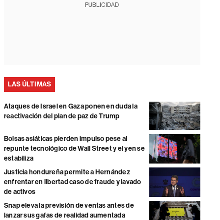
PUBLICIDAD
LAS ÚLTIMAS
Ataques de Israel en Gaza ponen en duda la
reactivación del plan de paz de Trump
Bolsas asiáticas pierden impulso pese al
repunte tecnológico de Wall Street y el yen se
estabiliza
Justicia hondureña permite a Hernández
enfrentar en libertad caso de fraude y lavado
de activos
Snap eleva la previsión de ventas antes de
lanzar sus gafas de realidad aumentada