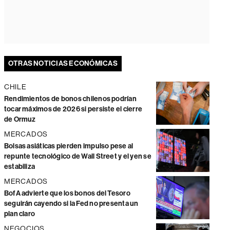
OTRAS NOTICIAS ECONÓMICAS
CHILE
Rendimientos de bonos chilenos podrían
tocar máximos de 2026 si persiste el cierre
de Ormuz
MERCADOS
Bolsas asiáticas pierden impulso pese al
repunte tecnológico de Wall Street y el yen se
estabiliza
MERCADOS
BofA advierte que los bonos del Tesoro
seguirán cayendo si la Fed no presenta un
plan claro
NEGOCIOS