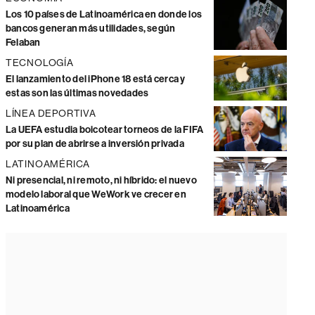
Los 10 países de Latinoamérica en donde los
bancos generan más utilidades, según
Felaban
TECNOLOGÍA
El lanzamiento del iPhone 18 está cerca y
estas son las últimas novedades
LÍNEA DEPORTIVA
La UEFA estudia boicotear torneos de la FIFA
por su plan de abrirse a inversión privada
LATINOAMÉRICA
Ni presencial, ni remoto, ni híbrido: el nuevo
modelo laboral que WeWork ve crecer en
Latinoamérica