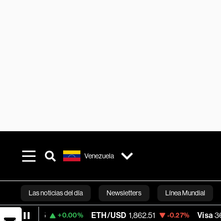
Venezuela
Las noticias del día
Newsletters
Línea Mundial
ETH/USD
1,862.51
Visa
365.67
+0.00%
-0.27%
-0.13%
Bloomberg 