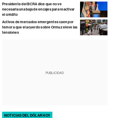
Presidente del BCRA dice que no ve
necesaria una baja de encajes para reactivar
el crédito
Activos de mercados emergentes caen por
temor a que el acuerdo sobre Ormuz eleve las
tensiones
PUBLICIDAD
NOTICIAS DEL DÓLAR HOY