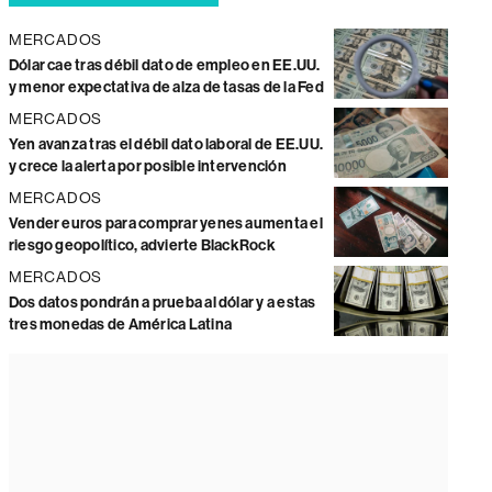
MERCADOS
Dólar cae tras débil dato de empleo en EE.UU.
y menor expectativa de alza de tasas de la Fed
MERCADOS
Yen avanza tras el débil dato laboral de EE.UU.
y crece la alerta por posible intervención
MERCADOS
Vender euros para comprar yenes aumenta el
riesgo geopolítico, advierte BlackRock
MERCADOS
Dos datos pondrán a prueba al dólar y a estas
tres monedas de América Latina