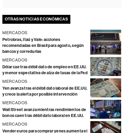
OTRAS NOTICIAS ECONÓMICAS
MERCADOS
Petrobras, Itaú y Vale: acciones
recomendadas en Brasil para agosto, según
bancos y corredurías
MERCADOS
Dólar cae tras débil dato de empleo en EE.UU.
y menor expectativa de alza de tasas de la Fed
MERCADOS
Yen avanza tras el débil dato laboral de EE.UU.
y crece la alerta por posible intervención
MERCADOS
Wall Street avanza mientras rendimientos de
bonos caen tras débil dato laboral en EE.UU.
MERCADOS
Vender euros para comprar yenes aumenta el