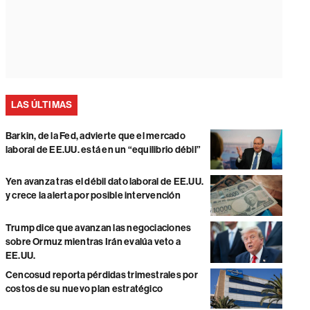
LAS ÚLTIMAS
Barkin, de la Fed, advierte que el mercado
laboral de EE.UU. está en un “equilibrio débil”
Yen avanza tras el débil dato laboral de EE.UU.
y crece la alerta por posible intervención
Trump dice que avanzan las negociaciones
sobre Ormuz mientras Irán evalúa veto a
EE.UU.
Cencosud reporta pérdidas trimestrales por
costos de su nuevo plan estratégico