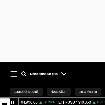
Seleccione un país
Las noticias del día
Newsletters
Línea Mundial
SD
64,900.88
ETH/USD
1,916.358
Visa
+0.79%
+0.55%
Bloomberg 