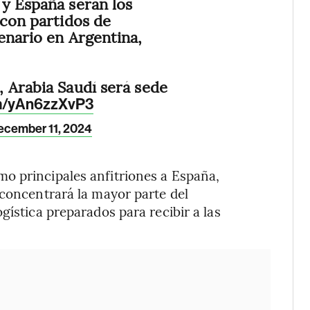
y España serán los
 con partidos de
enario en Argentina,
 Arabia Saudí será sede
om/yAn6zzXvP3
ecember 11, 2024
o principales anfitriones a España,
 concentrará la mayor parte del
gística preparados para recibir a las