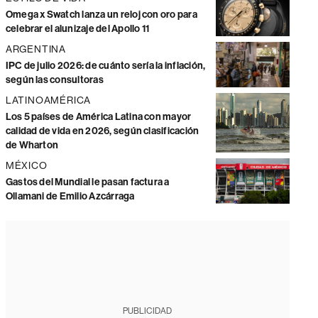
Omega x Swatch lanza un reloj con oro para
celebrar el alunizaje del Apollo 11
ARGENTINA
IPC de julio 2026: de cuánto sería la inflación,
según las consultoras
LATINOAMÉRICA
Los 5 países de América Latina con mayor
calidad de vida en 2026, según clasificación
de Wharton
MÉXICO
Gastos del Mundial le pasan factura a
Ollamani de Emilio Azcárraga
PUBLICIDAD