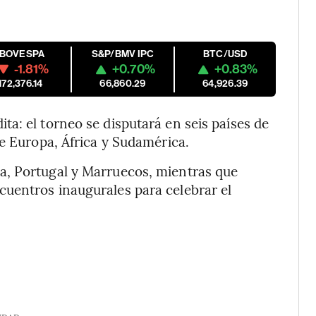
IBOVESPA
S&P/BMV IPC
BTC/USD
-1.81%
+0.70%
+0.83%
172,376.14
66,860.29
64,926.39
a: el torneo se disputará en seis países de
re Europa, África y Sudamérica.
a, Portugal y Marruecos, mientras que
uentros inaugurales para celebrar el