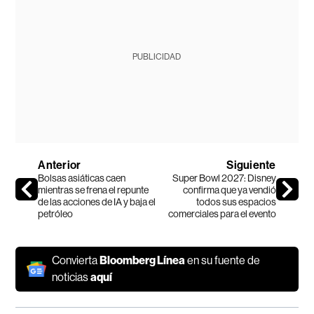
PUBLICIDAD
Anterior
Siguiente
Bolsas asiáticas caen
Super Bowl 2027: Disney
mientras se frena el repunte
confirma que ya vendió
de las acciones de IA y baja el
todos sus espacios
petróleo
comerciales para el evento
Convierta
Bloomberg Línea
en su fuente de
noticias
aquí