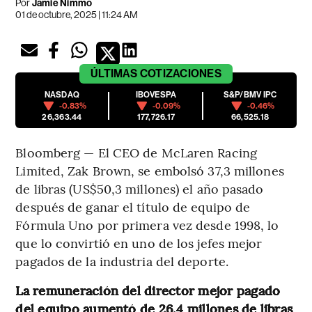
Por
Jamie Nimmo
01 de octubre, 2025 | 11:24 AM
ÚLTIMAS
COTIZACIONES
NASDAQ
IBOVESPA
S&P/BMV IPC
-0.83%
-0.09%
-0.46%
26,363.44
177,726.17
66,525.18
Bloomberg — El CEO de McLaren Racing
Limited, Zak Brown, se embolsó 37,3 millones
de libras (US$50,3 millones) el año pasado
después de ganar el título de equipo de
Fórmula Uno por primera vez desde 1998, lo
que lo convirtió en uno de los jefes mejor
pagados de la industria del deporte.
La remuneración del director mejor pagado
del equipo aumentó de 26,4 millones de libras