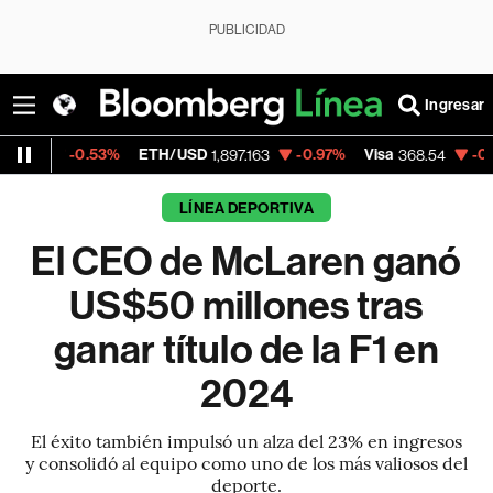
PUBLICIDAD
Ingresar
.53%
ETH/USD
-0.97%
Visa
-0.28%
Merc
1,897.163
368.54
LÍNEA DEPORTIVA
El CEO de McLaren ganó
US$50 millones tras
ganar título de la F1 en
2024
El éxito también impulsó un alza del 23% en ingresos
y consolidó al equipo como uno de los más valiosos del
deporte.