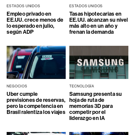
ESTADOS UNIDOS
ESTADOS UNIDOS
Empleo privado en
Tasas hipotecarias en
EE.UU. crece menos de
EE.UU. alcanzan su nivel
lo esperado en julio,
más alto en un año y
según ADP
frenan la demanda
NEGOCIOS
TECNOLOGÍA
Uber cumple
Samsung presenta su
previsiones de reservas,
hoja de ruta de
pero la competencia en
memorias 3D para
Brasil ralentiza los viajes
competir por el
liderazgo en IA