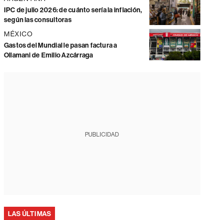
IPC de julio 2026: de cuánto sería la inflación,
según las consultoras
MÉXICO
Gastos del Mundial le pasan factura a
Ollamani de Emilio Azcárraga
PUBLICIDAD
LAS ÚLTIMAS