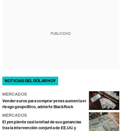
PUBLICIDAD
NOTICIAS DEL DÓLAR HOY
MERCADOS
Vender euros para comprar yenes aumenta el
riesgo geopolítico, advierte BlackRock
MERCADOS
El yen pierde casi la mitad de sus ganancias
tras la intervención conjunta de EE.UU. y