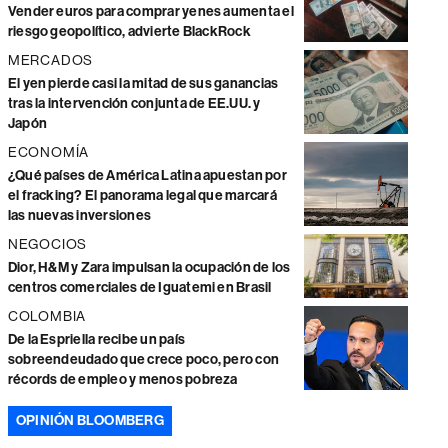
Vender euros para comprar yenes aumenta el
riesgo geopolítico, advierte BlackRock
MERCADOS
El yen pierde casi la mitad de sus ganancias
tras la intervención conjunta de EE.UU. y
Japón
ECONOMÍA
¿Qué países de América Latina apuestan por
el fracking? El panorama legal que marcará
las nuevas inversiones
NEGOCIOS
Dior, H&M y Zara impulsan la ocupación de los
centros comerciales de Iguatemi en Brasil
COLOMBIA
De la Espriella recibe un país
sobreendeudado que crece poco, pero con
récords de empleo y menos pobreza
OPINIÓN BLOOMBERG