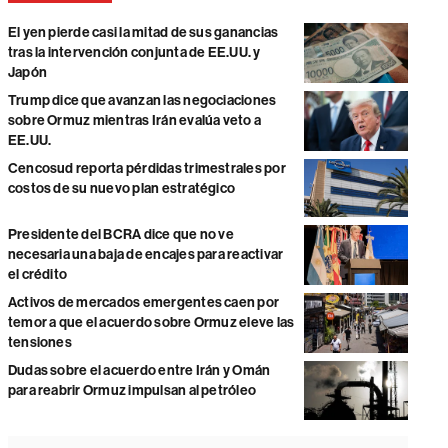
El yen pierde casi la mitad de sus ganancias
tras la intervención conjunta de EE.UU. y
Japón
Trump dice que avanzan las negociaciones
sobre Ormuz mientras Irán evalúa veto a
EE.UU.
Cencosud reporta pérdidas trimestrales por
costos de su nuevo plan estratégico
Presidente del BCRA dice que no ve
necesaria una baja de encajes para reactivar
el crédito
Activos de mercados emergentes caen por
temor a que el acuerdo sobre Ormuz eleve las
tensiones
Dudas sobre el acuerdo entre Irán y Omán
para reabrir Ormuz impulsan al petróleo