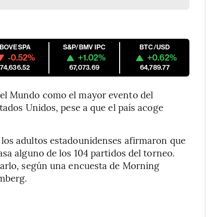
IBOVESPA
S&P/BMV IPC
BTC/USD
-0.52%
+1.02%
+0.62%
174,636.52
67,073.69
64,789.77
del Mundo como el mayor evento del
tados Unidos, pese a que el país acoge
 los adultos estadounidenses afirmaron que
sa alguno de los 104 partidos del torneo.
darlo, según una encuesta de Morning
omberg.