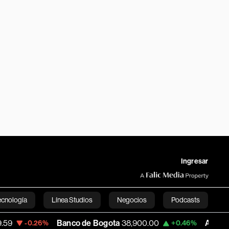
Ingresar
ecnología
Línea Studios
Negocios
Podcasts
Banco de Bogota
38,900.00
Apple
312.09
26%
+0.46%
English