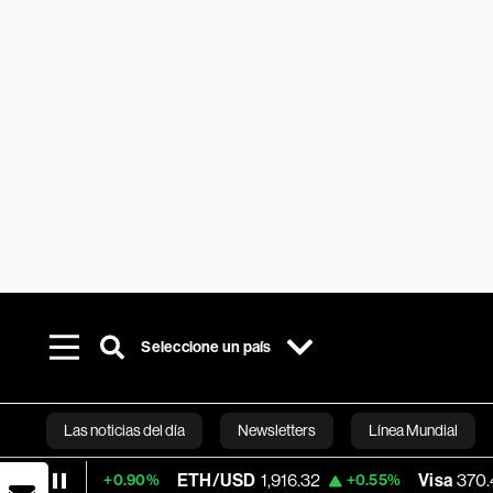
Seleccione un país
Las noticias del día
Newsletters
Línea Mundial
ETH/USD
1,916.32
Visa
370.47
+0.90%
+0.55%
+0.5
Bloomberg 