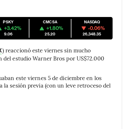
PSKY
CMCSA
NASDAQ
+3.42%
+1.80%
-0.06%
9.06
25.20
26,348.35
) reaccionó este viernes sin mucho
X
ón del estudio Warner Bros por US$72.000
uaban este viernes 5 de diciembre en los
 la sesión previa (con un leve retroceso del