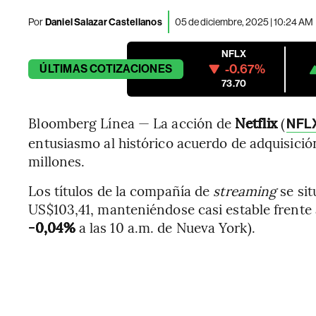
Por
Daniel Salazar Castellanos
05 de diciembre, 2025 | 10:24 AM
NFLX
-0.67%
ÚLTIMAS
COTIZACIONES
73.70
Bloomberg Línea — La acción de
Netflix
(
NFL
entusiasmo al histórico acuerdo de adquisici
millones.
Los títulos de la compañía de
streaming
se sit
US$103,41, manteniéndose casi estable frente a
-0,04%
a las 10 a.m. de Nueva York).