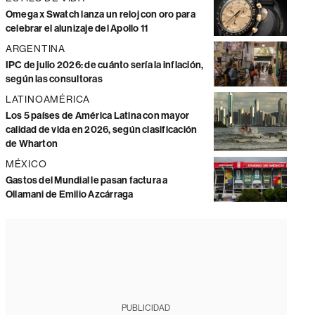
Omega x Swatch lanza un reloj con oro para
celebrar el alunizaje del Apollo 11
ARGENTINA
IPC de julio 2026: de cuánto sería la inflación,
según las consultoras
LATINOAMÉRICA
Los 5 países de América Latina con mayor
calidad de vida en 2026, según clasificación
de Wharton
MÉXICO
Gastos del Mundial le pasan factura a
Ollamani de Emilio Azcárraga
PUBLICIDAD