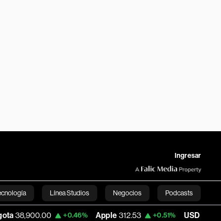
Ingresar
ecnología
Línea Studios
Negocios
Podcasts
0.00
Apple
312.53
USD COP
3,159.39
+0.46%
+0.51%
English