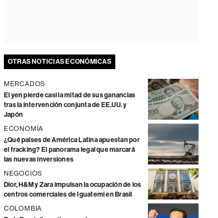
OTRAS NOTICIAS ECONÓMICAS
MERCADOS
El yen pierde casi la mitad de sus ganancias
tras la intervención conjunta de EE.UU. y
Japón
ECONOMÍA
¿Qué países de América Latina apuestan por
el fracking? El panorama legal que marcará
las nuevas inversiones
NEGOCIOS
Dior, H&M y Zara impulsan la ocupación de los
centros comerciales de Iguatemi en Brasil
COLOMBIA