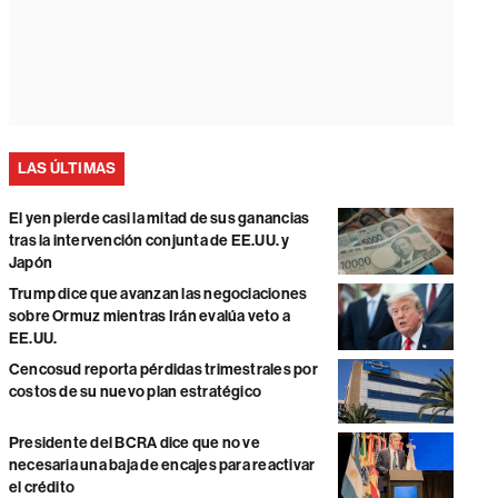
LAS ÚLTIMAS
El yen pierde casi la mitad de sus ganancias
tras la intervención conjunta de EE.UU. y
Japón
Trump dice que avanzan las negociaciones
sobre Ormuz mientras Irán evalúa veto a
EE.UU.
Cencosud reporta pérdidas trimestrales por
costos de su nuevo plan estratégico
Presidente del BCRA dice que no ve
necesaria una baja de encajes para reactivar
el crédito