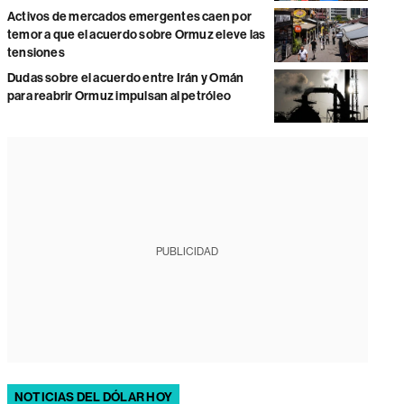
Activos de mercados emergentes caen por
temor a que el acuerdo sobre Ormuz eleve las
tensiones
Dudas sobre el acuerdo entre Irán y Omán
para reabrir Ormuz impulsan al petróleo
PUBLICIDAD
NOTICIAS DEL DÓLAR HOY