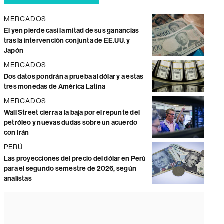
MERCADOS
El yen pierde casi la mitad de sus ganancias
tras la intervención conjunta de EE.UU. y
Japón
MERCADOS
Dos datos pondrán a prueba al dólar y a estas
tres monedas de América Latina
MERCADOS
Wall Street cierra a la baja por el repunte del
petróleo y nuevas dudas sobre un acuerdo
con Irán
PERÚ
Las proyecciones del precio del dólar en Perú
para el segundo semestre de 2026, según
analistas