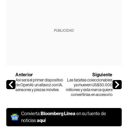
PUBLICIDAD
Anterior
Siguiente
Así será el primer dispositivo
Las tarjetas coleccionables
de OpenAI: un altavoz con IA,
ya mueven US$30.000
sensores y piezas móviles
millones y esta marca quiere
convertirlas en accesorio
Convierta
Bloomberg Línea
en su fuente de
noticias
aquí