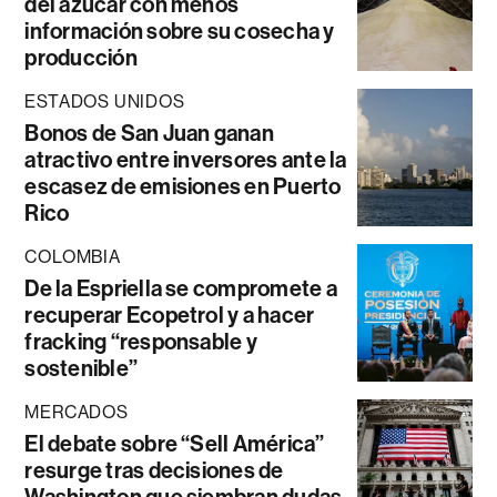
del azúcar con menos
información sobre su cosecha y
producción
ESTADOS UNIDOS
Bonos de San Juan ganan
atractivo entre inversores ante la
escasez de emisiones en Puerto
Rico
COLOMBIA
De la Espriella se compromete a
recuperar Ecopetrol y a hacer
fracking “responsable y
sostenible”
MERCADOS
El debate sobre “Sell América”
resurge tras decisiones de
Washington que siembran dudas