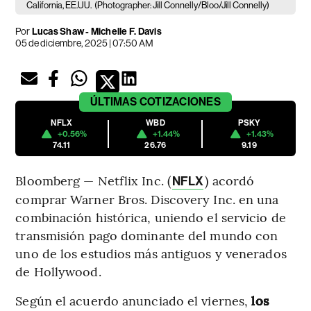
California, EE.UU.
(Photographer: Jill Connelly/Bloo/Jill Connelly)
Por
Lucas Shaw - Michelle F. Davis
05 de diciembre, 2025 | 07:50 AM
ÚLTIMAS
COTIZACIONES
NFLX
WBD
PSKY
+0.56%
+1.44%
+1.43%
74.11
26.76
9.19
Bloomberg — Netflix Inc. (
) acordó
NFLX
comprar Warner Bros. Discovery Inc. en una
combinación histórica, uniendo el servicio de
transmisión pago dominante del mundo con
uno de los estudios más antiguos y venerados
de Hollywood.
Según el acuerdo anunciado el viernes,
los