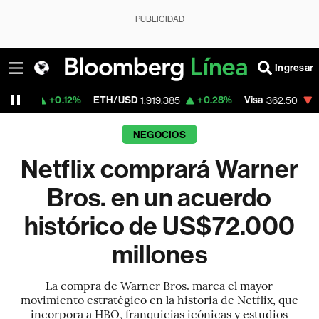
PUBLICIDAD
Ingresar
.12%
ETH/USD
+0.28%
Visa
-2.15%
Merc
1,919.385
362.50
NEGOCIOS
Netflix comprará Warner
Bros. en un acuerdo
histórico de US$72.000
millones
La compra de Warner Bros. marca el mayor
movimiento estratégico en la historia de Netflix, que
incorpora a HBO, franquicias icónicas y estudios