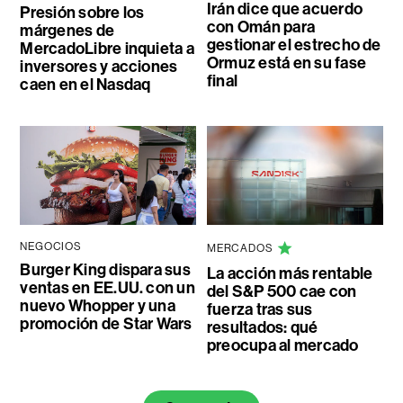
Irán dice que acuerdo
Presión sobre los
con Omán para
márgenes de
gestionar el estrecho de
MercadoLibre inquieta a
Ormuz está en su fase
inversores y acciones
final
caen en el Nasdaq
NEGOCIOS
MERCADOS
Burger King dispara sus
La acción más rentable
ventas en EE.UU. con un
del S&P 500 cae con
nuevo Whopper y una
fuerza tras sus
promoción de Star Wars
resultados: qué
preocupa al mercado