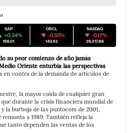
AM
SAP
ORCL
NASDAQ
+0.34%
-0.53%
-0.17%
198.01
143.62
26,317.88
do su peor comienzo de año jamás
 Medio Oriente enturbia las perspectivas
s en contra de la demanda de artículos de
estre, la mayor caída de cualquier gran
 que durante la crisis financiera mundial de
y la burbuja de las puntocom de 2001,
 remonta a 1989. También refleja la
 que tanto dependen las ventas de los