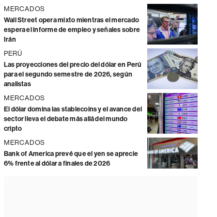
MERCADOS
Wall Street opera mixto mientras el mercado
espera el informe de empleo y señales sobre
Irán
PERÚ
Las proyecciones del precio del dólar en Perú
para el segundo semestre de 2026, según
analistas
MERCADOS
El dólar domina las stablecoins y el avance del
sector lleva el debate más allá del mundo
cripto
MERCADOS
Bank of America prevé que el yen se aprecie
6% frente al dólar a finales de 2026