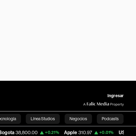
Ingresar
ecnología
Línea Studios
Negocios
Podcasts
,800.00
Apple
310.97
USD COP
3,156.94
+0.21%
+0.01%
English