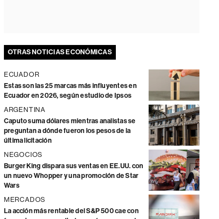
OTRAS NOTICIAS ECONÓMICAS
ECUADOR
Estas son las 25 marcas más influyentes en
Ecuador en 2026, según estudio de Ipsos
ARGENTINA
Caputo suma dólares mientras analistas se
preguntan a dónde fueron los pesos de la
última licitación
NEGOCIOS
Burger King dispara sus ventas en EE.UU. con
un nuevo Whopper y una promoción de Star
Wars
MERCADOS
La acción más rentable del S&P 500 cae con