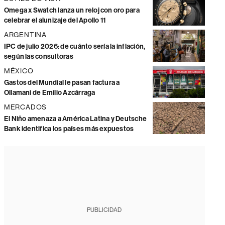
Omega x Swatch lanza un reloj con oro para
celebrar el alunizaje del Apollo 11
ARGENTINA
IPC de julio 2026: de cuánto sería la inflación,
según las consultoras
MÉXICO
Gastos del Mundial le pasan factura a
Ollamani de Emilio Azcárraga
MERCADOS
El Niño amenaza a América Latina y Deutsche
Bank identifica los países más expuestos
PUBLICIDAD