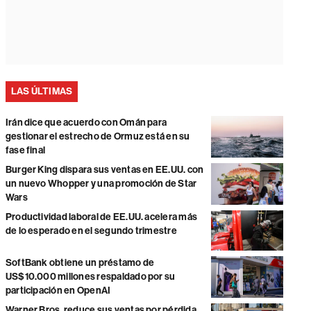
LAS ÚLTIMAS
Irán dice que acuerdo con Omán para
gestionar el estrecho de Ormuz está en su
fase final
Burger King dispara sus ventas en EE.UU. con
un nuevo Whopper y una promoción de Star
Wars
Productividad laboral de EE.UU. acelera más
de lo esperado en el segundo trimestre
SoftBank obtiene un préstamo de
US$10.000 millones respaldado por su
participación en OpenAI
Warner Bros. reduce sus ventas por pérdida