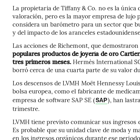
La propietaria de Tiffany & Co. no es la única 
valoración, pero es la mayor empresa de lujo p
considera un barómetro para un sector que b
y del impacto de los aranceles estadounidense
Las acciones de Richemont, que demostraron 
populares productos de joyería de oro Cartie
tres primeros meses.
Hermès International SCA
borró cerca de una cuarta parte de su valor d
Los descensos de LVMH Moët Hennessy Louis V
bolsa europea, como el fabricante de medica
empresa de software SAP SE (
), han lastr
SAP
trimestre.
LVMH tiene previsto comunicar sus ingresos de
Es probable que su unidad clave de moda y m
en los ingresos orgánicos durante ese periodo