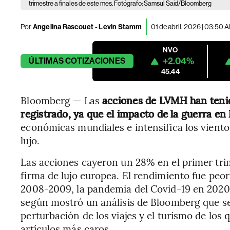
trimestre a finales de este mes. Fotógrafo: Samsul Said/Bloomberg
Por
Angelina Rascouet - Levin Stamm
01 de abril, 2026 | 03:50 
NVO
+2.04%
ÚLTIMAS
COTIZACIONES
45.44
Bloomberg — Las
acciones de LVMH han teni
registrado, ya que el impacto de la guerra en
económicas mundiales e intensifica los viento
lujo.
Las acciones cayeron un 28% en el primer trim
firma de lujo europea. El rendimiento fue peor
2008-2009, la pandemia del Covid-19 en 2020 
según mostró un análisis de Bloomberg que se
perturbación de los viajes y el turismo de los
artículos más caros.