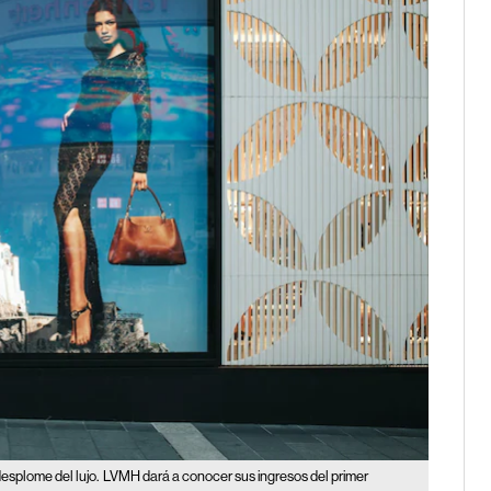
esplome del lujo.
LVMH dará a conocer sus ingresos del primer